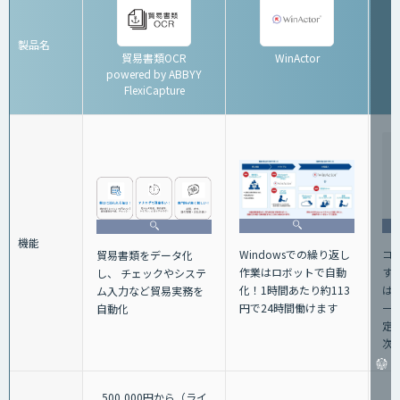
製品名
貿易書類OCR
WinActor
powered by ABBYY
FlexiCapture
機能
Windowsでの繰り返し
コ
貿易書類をデータ化
作業はロボットで自動
す
し、 チェックやシステ
化！1時間あたり約113
は
ム入力など貿易実務を
円で24時間働けます
一
自動化
定
次
500,000円から（ライ