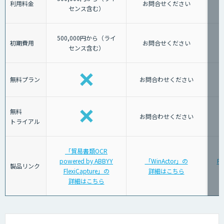
利用料金
お問合せください
センス含む）
500,000円から（ライ
初期費用
お問合せください
センス含む）
無料プラン
お問合わせください
無料
お問合わせください
トライアル
「貿易書類OCR
powered by ABBYY
「WinActor」の
R
製品リンク
FlexiCapture」の
詳細はこちら
詳細はこちら