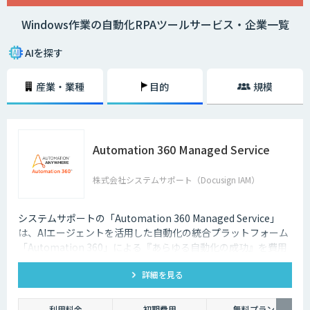
操作するフローを作成し、録画保存したフローをいつでも繰り返し再生す
Windows作業の自動化RPAツールサービス・企業一覧
ることができます。人間がデスクトップアプリやWebブラウザーを操作す
る様子を記録して、それをあとから再生するだけで簡単なロボットを作成
することも可能です。反復的で時間のかかる手作業を人手を介さずに実現
AIを探す
し、より価値の高い仕事に時間を使いましょう。
産業・業種
目的
規模
Automation 360 Managed Service
株式会社システムサポート（Docusign IAM）
システムサポートの「Automation 360 Managed Service」
は、AIエージェントを活用した自動化の統合プラットフォーム
「Automation 360」による『あらゆる自動化の成功』を費用
を抑えて提供します。
詳細を見る
利用料金
初期費用
無料プラン