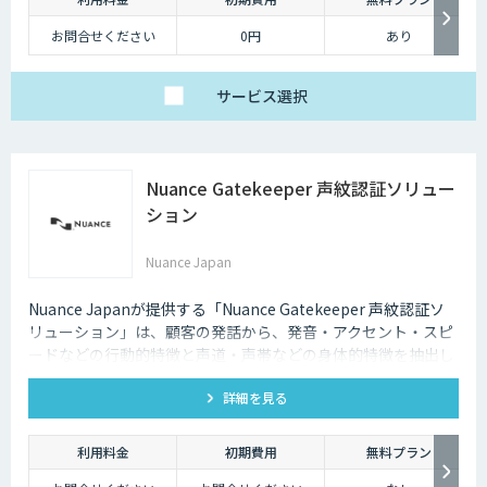
お問合せください
0円
あり
サービス
選択
Nuance Gatekeeper 声紋認証ソリュー
ション
Nuance Japan
Nuance Japanが提供する「Nuance Gatekeeper 声紋認証ソ
リューション」は、顧客の発話から、発音・アクセント・スピ
ードなどの行動的特徴と声道・声帯などの身体的特徴を抽出し
た「声紋（Voiceprint）」を利用し本人確認を可能にする生体
詳細を見る
認証ソリューションです。
利用料金
初期費用
無料プラン