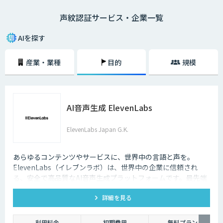
などの各種サービスでの本人確認など、高度なセキュリティー必要な場面
声紋認証サービス・企業一覧
で活用されています。
AIを探す
産業・業種
目的
規模
AI音声生成 ElevenLabs
ElevenLabs Japan G.K.
あらゆるコンテンツやサービスに、世界中の言語と声を。
ElevenLabs（イレブンラボ）は、世界中の企業に信頼され
る、安全で高品質なAI音声生成プラットフォームです。最先端
の技術で自然な音声を生成し、多言語対応やボイスクローニン
詳細を見る
グ機能も、悪用を防ぐ倫理的ガードレールの中で提供します。
利用料金
初期費用
無料プラン