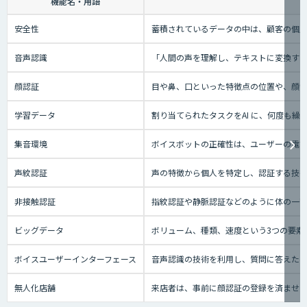
機能名・用語
安全性
蓄積されているデータの中は、顧客の個人
音声認識
「人間の声を理解し、テキストに変換する技
顔認証
目や鼻、口といった特徴点の位置や、顔
学習データ
割り当てられたタスクをAI に、何度も
集音環境
ボイスボットの正確性は、ユーザーの電話
声紋認証
声の特徴から個人を特定し、認証する技
非接触認証
指紋認証や静脈認証などのように体の一
ビッグデータ
ボリューム、種類、速度という3つの要素
ボイスユーザーインターフェース
音声認識の技術を利用し、質問に答えたり、テ
無人化店舗
来店者は、事前に顔認証の登録を済ませ