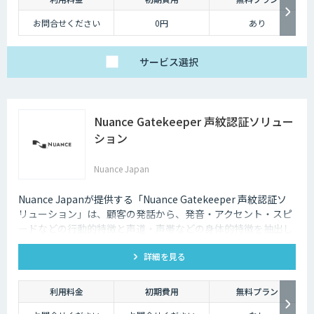
お問合せください
0円
あり
サービス
選択
Nuance Gatekeeper 声紋認証ソリュー
ション
Nuance Japan
Nuance Japanが提供する「Nuance Gatekeeper 声紋認証ソ
リューション」は、顧客の発話から、発音・アクセント・スピ
ードなどの行動的特徴と声道・声帯などの身体的特徴を抽出し
た「声紋（Voiceprint）」を利用し本人確認を可能にする生体
詳細を見る
認証ソリューションです。
利用料金
初期費用
無料プラン