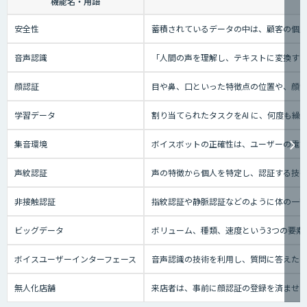
機能名・用語
安全性
蓄積されているデータの中は、顧客の個人
音声認識
「人間の声を理解し、テキストに変換する技
顔認証
目や鼻、口といった特徴点の位置や、顔
学習データ
割り当てられたタスクをAI に、何度も
集音環境
ボイスボットの正確性は、ユーザーの電話
声紋認証
声の特徴から個人を特定し、認証する技
非接触認証
指紋認証や静脈認証などのように体の一
ビッグデータ
ボリューム、種類、速度という3つの要素
ボイスユーザーインターフェース
音声認識の技術を利用し、質問に答えたり、テ
無人化店舗
来店者は、事前に顔認証の登録を済ませ