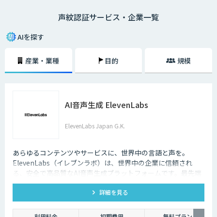
などの各種サービスでの本人確認など、高度なセキュリティー必要な場面
声紋認証サービス・企業一覧
で活用されています。
AIを探す
産業・業種
目的
規模
AI音声生成 ElevenLabs
ElevenLabs Japan G.K.
あらゆるコンテンツやサービスに、世界中の言語と声を。
ElevenLabs（イレブンラボ）は、世界中の企業に信頼され
る、安全で高品質なAI音声生成プラットフォームです。最先端
の技術で自然な音声を生成し、多言語対応やボイスクローニン
詳細を見る
グ機能も、悪用を防ぐ倫理的ガードレールの中で提供します。
利用料金
初期費用
無料プラン