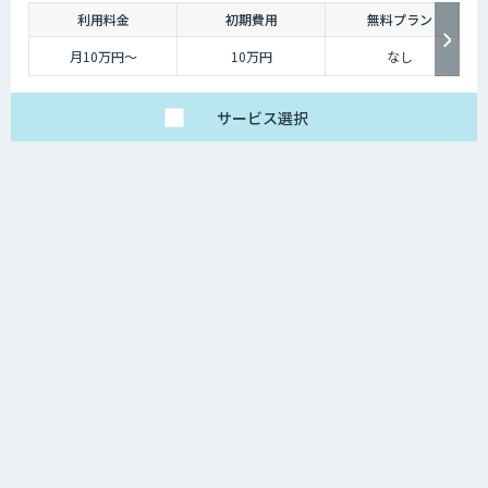
利用料金
初期費用
無料プラン
月10万円〜
10万円
なし
サービス
選択
顔認証／該当件数 2件
プロダクト資料をまとめて
比較・確認したい方はこちら
このカテゴリを全て無料で資料請求する
リスク分析AIで与信管理機能比較表