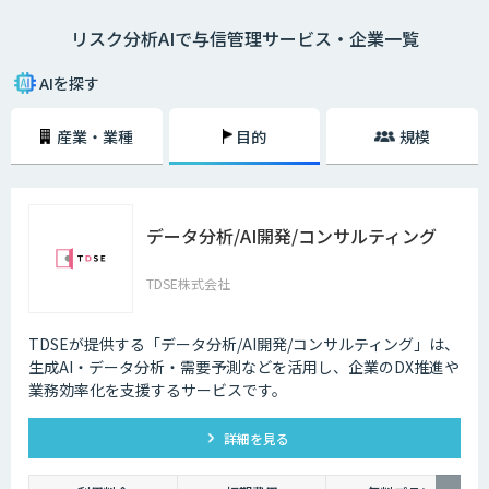
Fintech時代の信用リスク管理を実現するため、自社のリスクファクター
リスク分析AIで与信管理サービス・企業一覧
にフィットした独自性のあるAIモデルで信用リスク管理を行う態勢が求め
られています。
AIを探す
リスク分析は、データに基づいて自動的に判断するだけでは実際に利用す
るには不十分です。個々の判断理由を提示する「説明可能なAI」と呼ばれ
産業・業種
目的
規模
る新しいAI技術の研究が進んでいます。今後、与信審査など社会の重要な
判断をAIが担うためには、AIシステムの透明性と信頼性の担保する「ホワ
イトボックス化」が重要です。
データ分析/AI開発/コンサルティング
TDSE株式会社
TDSEが提供する「データ分析/AI開発/コンサルティング」は、
生成AI・データ分析・需要予測などを活用し、企業のDX推進や
業務効率化を支援するサービスです。
詳細を見る