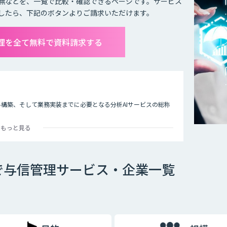
無などを、一覧で比較・確認できるページです。サービス
したら、下記のボタンよりご請求いただけます。
管理を全て無料で資料請求する
ル構築、そして業務実装までに必要となる分析AIサービスの総称
もっと見る
融業界では規制やルールの遵守と信頼性あるリスク判別・計量モ
のリスクファクターにフィットした独自性のあるAIモデルで信用リ
で与信管理サービス・企業一覧
では実際に利用するには不十分です。個々の判断理由を提示する
でいます。今後、与信審査など社会の重要な判断をAIが担うため
トボックス化」が重要です。