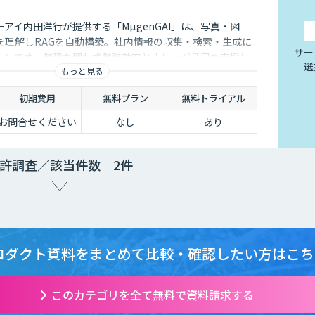
アイ内田洋行が提供する「MµgenGAI」は、写真・図
を理解しRAGを自動構築。社内情報の収集・検索・生成に
サー
ションです。業種を問わず業務効率とナレッジ活用を支援し
選
もっと見る
初期費用
無料プラン
無料トライアル
お問合せください
なし
あり
許調査／該当件数 2件
ロダクト資料をまとめて
比較・確認したい方はこち
このカテゴリを全て無料で資料請求する