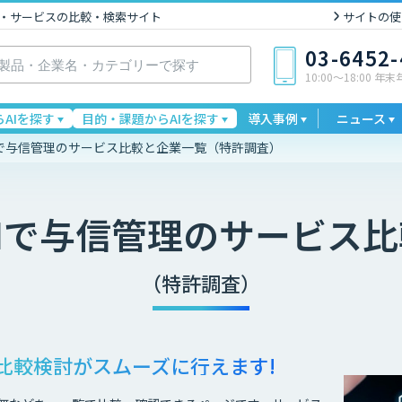
I製品・サービスの比較・検索サイト
サイトの使
03-6452
10:00〜18:00 年
AIを探す
目的・課題からAIを探す
導入事例
ニュース
Iで与信管理のサービス比較と企業一覧（特許調査）
Iで与信管理
のサービス比
（特許調査）
比較検討が
スムーズに行えます!