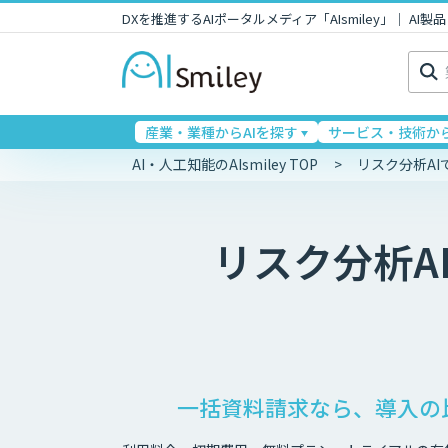
DXを推進するAIポータルメディア「AIsmiley」｜ A
検
索:
産業・業種からAIを探す
サービス・技術から
AI・人工知能のAIsmiley TOP
リスク分析A
リスク分析A
一括資料請求なら、導入の