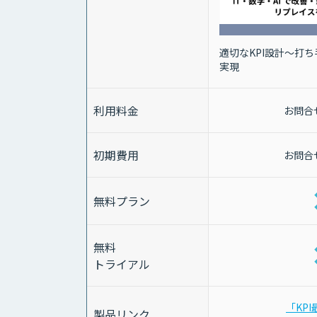
適切なKPI設計～打
実現
利用料金
お問合
初期費用
お問合
無料プラン
無料
トライアル
「KP
製品リンク