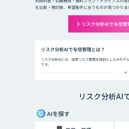
利用料金・初期費用・無料プラン・トライアルの有
を比較・検討後、希望条件に合うものが見つかりま
リスク分析AIで与信
リスク分析AIで与信管理とは？
リスク分析AIとは、信用リスク管理を目的としたAIモデ
です。
ディープラーニングなど新しいAI技術が登場する今、金
デルの活用に期待が寄せられています。
Fintech時代の信用リスク管理を実現するため、自社
スク管理を行う態勢が求められています。
リスク分析AI
リスク分析は、データに基づいて自動的に判断するだけ
「説明可能なAI」と呼ばれる新しいAI技術の研究が進ん
には、AIシステムの透明性と信頼性の担保する「ホワイ
AIを探す