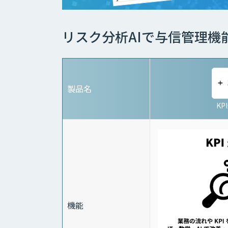
リスク分析AIで与信管理機
製品名
KP
機能