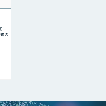
よるコ
推進の