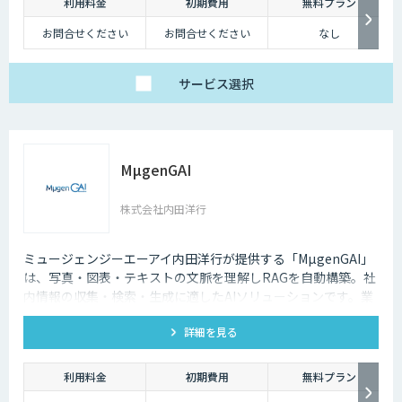
利用料金
初期費用
無料プラン
お問合せください
お問合せください
なし
サービス
選択
MµgenGAI
株式会社内田洋行
ミュージェンジーエーアイ内田洋行が提供する「MµgenGAI」
は、写真・図表・テキストの文脈を理解しRAGを自動構築。社
内情報の収集・検索・生成に適したAIソリューションです。業
種を問わず業務効率とナレッジ活用を支援します。
詳細を見る
利用料金
初期費用
無料プラン