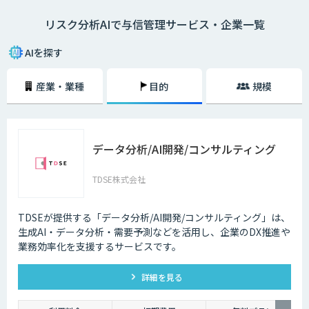
Fintech時代の信用リスク管理を実現するため、自社のリスクファクター
リスク分析AIで与信管理サービス・企業一覧
にフィットした独自性のあるAIモデルで信用リスク管理を行う態勢が求め
られています。
AIを探す
リスク分析は、データに基づいて自動的に判断するだけでは実際に利用す
るには不十分です。個々の判断理由を提示する「説明可能なAI」と呼ばれ
産業・業種
目的
規模
る新しいAI技術の研究が進んでいます。今後、与信審査など社会の重要な
判断をAIが担うためには、AIシステムの透明性と信頼性の担保する「ホワ
イトボックス化」が重要です。
データ分析/AI開発/コンサルティング
TDSE株式会社
TDSEが提供する「データ分析/AI開発/コンサルティング」は、
生成AI・データ分析・需要予測などを活用し、企業のDX推進や
業務効率化を支援するサービスです。
詳細を見る