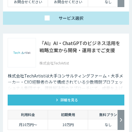
お問合せください
お問合せください
なし
サービス
選択
『AI』AI・ChatGPTのビジネス活用を
戦略立案から開発・運用までご支援
株式会社TechArtist
株式会社TechArtistは大手コンサルティングファーム・大手メ
ーカー・CXO経験者のみで構成されている少数精鋭プロフェッ
ショナル集団です。課題解決型のアプローチにて、成果を上げ
るソリューションを『高速』『高品質』『低予算』でご提供可
詳細を見る
能です。
利用料金
初期費用
無料プラン
月10万円〜
10万円
なし