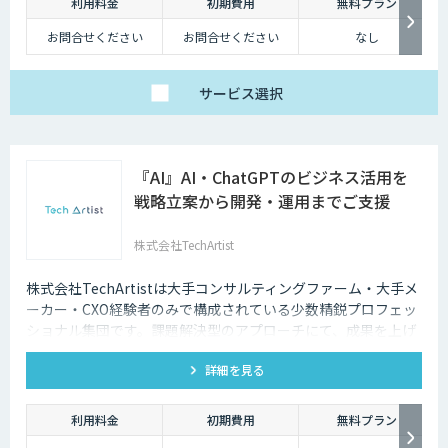
利用料金
初期費用
無料プラン
お問合せください
お問合せください
なし
サービス
選択
『AI』AI・ChatGPTのビジネス活用を
戦略立案から開発・運用までご支援
株式会社TechArtist
株式会社TechArtistは大手コンサルティングファーム・大手メ
ーカー・CXO経験者のみで構成されている少数精鋭プロフェッ
ショナル集団です。課題解決型のアプローチにて、成果を上げ
るソリューションを『高速』『高品質』『低予算』でご提供可
詳細を見る
能です。
利用料金
初期費用
無料プラン