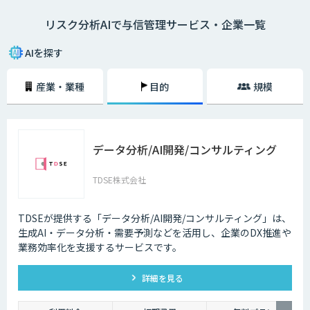
Fintech時代の信用リスク管理を実現するため、自社のリスクファクター
リスク分析AIで与信管理サービス・企業一覧
にフィットした独自性のあるAIモデルで信用リスク管理を行う態勢が求め
られています。
AIを探す
リスク分析は、データに基づいて自動的に判断するだけでは実際に利用す
るには不十分です。個々の判断理由を提示する「説明可能なAI」と呼ばれ
産業・業種
目的
規模
る新しいAI技術の研究が進んでいます。今後、与信審査など社会の重要な
判断をAIが担うためには、AIシステムの透明性と信頼性の担保する「ホワ
イトボックス化」が重要です。
データ分析/AI開発/コンサルティング
TDSE株式会社
TDSEが提供する「データ分析/AI開発/コンサルティング」は、
生成AI・データ分析・需要予測などを活用し、企業のDX推進や
業務効率化を支援するサービスです。
詳細を見る