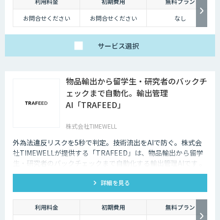
利用料金
初期費用
無料プラン
お問合せください
お問合せください
なし
サービス
選択
物品輸出から留学生・研究者のバックチ
ェックまで自動化。輸出管理
AI「TRAFEED」
株式会社TIMEWELL
外為法違反リスクを5秒で判定。技術流出をAIで防ぐ。株式会
社TIMEWELLが提供する「TRAFEED」は、物品輸出から留学
生・研究者のバックチェックまで自動化する輸出管理AIです 。
複雑な規制判定を5秒で完了し 、高度なネットワーク分析で目
詳細を見る
に見えない流出リスクを最小化します 。
利用料金
初期費用
無料プラン