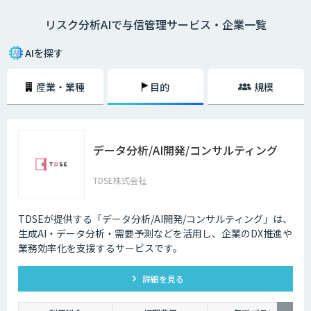
Fintech時代の信用リスク管理を実現するため、自社のリスクファクター
リスク分析AIで与信管理サービス・企業一覧
にフィットした独自性のあるAIモデルで信用リスク管理を行う態勢が求め
られています。
AIを探す
リスク分析は、データに基づいて自動的に判断するだけでは実際に利用す
るには不十分です。個々の判断理由を提示する「説明可能なAI」と呼ばれ
産業・業種
目的
規模
る新しいAI技術の研究が進んでいます。今後、与信審査など社会の重要な
判断をAIが担うためには、AIシステムの透明性と信頼性の担保する「ホワ
イトボックス化」が重要です。
データ分析/AI開発/コンサルティング
TDSE株式会社
TDSEが提供する「データ分析/AI開発/コンサルティング」は、
生成AI・データ分析・需要予測などを活用し、企業のDX推進や
業務効率化を支援するサービスです。
詳細を見る