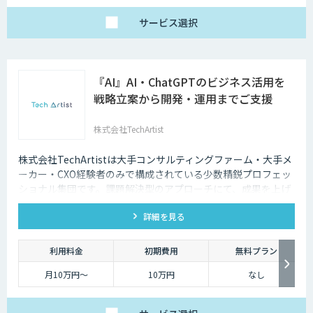
サービス
選択
『AI』AI・ChatGPTのビジネス活用を
戦略立案から開発・運用までご支援
株式会社TechArtist
株式会社TechArtistは大手コンサルティングファーム・大手メ
ーカー・CXO経験者のみで構成されている少数精鋭プロフェッ
ショナル集団です。課題解決型のアプローチにて、成果を上げ
るソリューションを『高速』『高品質』『低予算』でご提供可
詳細を見る
能です。
利用料金
初期費用
無料プラン
月10万円〜
10万円
なし