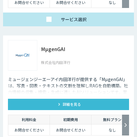
お問合せください
お問合せください
なし
サービス
選択
MµgenGAI
株式会社内田洋行
ミュージェンジーエーアイ内田洋行が提供する「MµgenGAI」
は、写真・図表・テキストの文脈を理解しRAGを自動構築。社
内情報の収集・検索・生成に適したAIソリューションです。業
種を問わず業務効率とナレッジ活用を支援します。
詳細を見る
利用料金
初期費用
無料プラン
お問合せください
お問合せください
なし