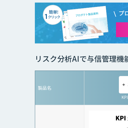
プ
リスク分析AIで与信管理機
製品名
KP