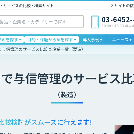
I製品・サービスの比較・検索サイト
サイトの使
03-6452
10:00〜18:00 年
AIを探す
目的・課題からAIを探す
導入事例
ニュース
Iで与信管理のサービス比較と企業一覧（製造）
Iで与信管理
のサービス比
（製造）
比較検討が
スムーズに行えます!