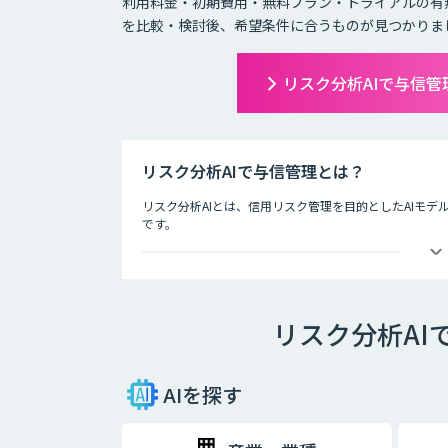
利用料金・初期費用・無料プラン・トライアルの有
を比較・検討後、希望条件に合うものが見つかりま
リスク分析AIで与信
リスク分析AIで与信管理とは？
リスク分析AIとは、信用リスク管理を目的としたAIモデ
です。
ディープラーニングなど新しいAI技術が登場する今、金
デルの活用に期待が寄せられています。
Fintech時代の信用リスク管理を実現するため、自社
スク管理を行う態勢が求められています。
リスク分析AI
リスク分析は、データに基づいて自動的に判断するだけ
「説明可能なAI」と呼ばれる新しいAI技術の研究が進ん
には、AIシステムの透明性と信頼性の担保する「ホワイ
AIを探す