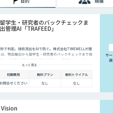
目的
規模
留学生・研究者のバックチェックま
管理AI「TRAFEED」
秒で判定。技術流出をAIで防ぐ。株式会社TIMEWELLが提
D」は、物品輸出から留学生・研究者のバックチェックまで自
サー
です 。複雑な規制判定を5秒で完了し 、高度なネットワー
選
もっと見る
い流出リスクを最小化します 。
初期費用
無料プラン
無料トライアル
お問合せください
なし
なし
Vision