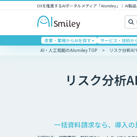
DXを推進するAIポータルメディア「AIsmiley」｜ A
検
索:
産業・業種からAIを探す
サービス・技術から
AI・人工知能のAIsmiley TOP
リスク分析A
リスク分析A
一括資料請求なら、導入の