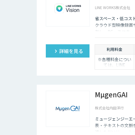
LINE WORKS株式会社
省スペース・低コス
クラウド型映像録画
存し、PC・スマホ
低コストで導入でき
利用料金
詳細を見る
※各種料金につい
ては、LINE
WORKS Visionの
販売店までお問合
せください。
MµgenGAI
株式会社内田洋行
ミュージェンジーエー
表・テキストの文脈
適したAIソリュー