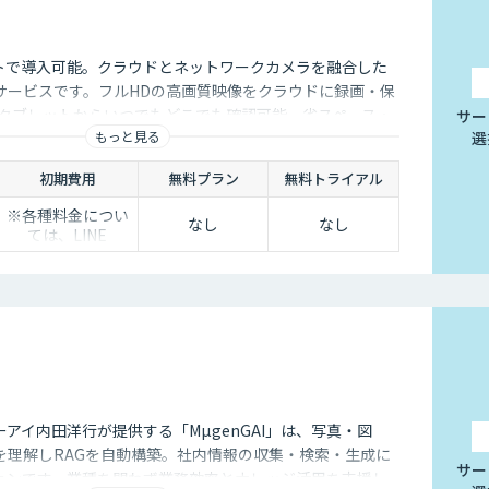
トで導入可能。クラウドとネットワークカメラを融合した
サービスです。フルHDの高画質映像をクラウドに録画・保
・タブレットからいつでもどこでも確認可能。省スペース・
サー
もっと見る
選
、安定した品質と柔軟な運用性を兼ね備えています。
初期費用
無料プラン
無料トライアル
※各種料金につい
なし
なし
ては、LINE
WORKS Visionの
販売店までお問合
せください。
アイ内田洋行が提供する「MµgenGAI」は、写真・図
を理解しRAGを自動構築。社内情報の収集・検索・生成に
サー
ションです。業種を問わず業務効率とナレッジ活用を支援し