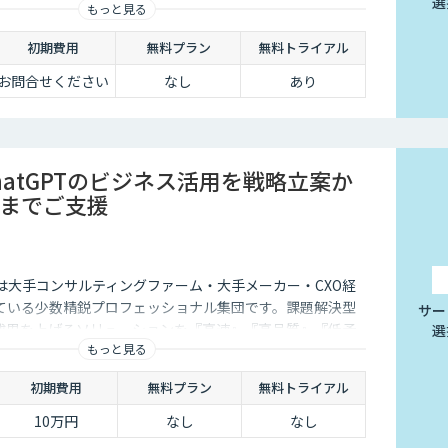
選
もっと見る
初期費用
無料プラン
無料トライアル
お問合せください
なし
あり
ChatGPTのビジネス活用を戦略立案か
までご支援
istは大手コンサルティングファーム・大手メーカー・CXO経
ている少数精鋭プロフェッショナル集団です。課題解決型
サー
成果を上げるソリューションを『高速』『高品質』『低予
選
もっと見る
す。
初期費用
無料プラン
無料トライアル
10万円
なし
なし