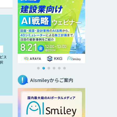
ビス
択
AIsmileyからご案内