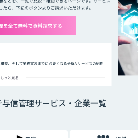
無などを、一覧で比較・確認できるページです。サービス
したら、下記のボタンよりご請求いただけます。
管理を全て無料で資料請求する
ル構築、そして業務実装までに必要となる分析AIサービスの総称
もっと見る
融業界では規制やルールの遵守と信頼性あるリスク判別・計量モ
のリスクファクターにフィットした独自性のあるAIモデルで信用リ
で与信管理サービス・企業一覧
では実際に利用するには不十分です。個々の判断理由を提示する
でいます。今後、与信審査など社会の重要な判断をAIが担うため
トボックス化」が重要です。