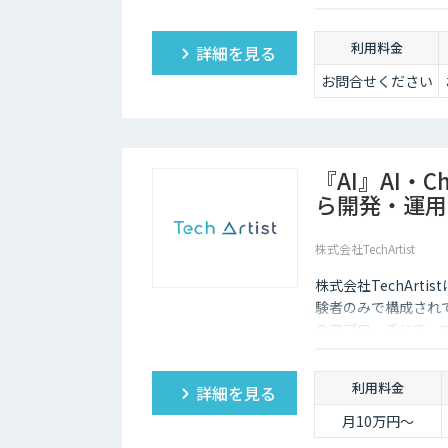
ます。
利用料金
詳細を見る
お問合せください
『AI』AI・
ら開発・運用
株式会社TechArtist
株式会社TechArt
験者のみで構成され
のアプローチにて、
算』でご提供可能で
利用料金
詳細を見る
月10万円〜