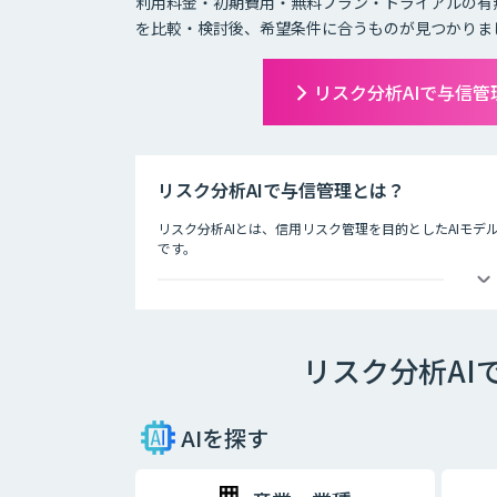
利用料金・初期費用・無料プラン・トライアルの有
を比較・検討後、希望条件に合うものが見つかりま
リスク分析AIで与信
リスク分析AIで与信管理とは？
リスク分析AIとは、信用リスク管理を目的としたAIモデ
です。
ディープラーニングなど新しいAI技術が登場する今、金
デルの活用に期待が寄せられています。
Fintech時代の信用リスク管理を実現するため、自社
スク管理を行う態勢が求められています。
リスク分析AI
リスク分析は、データに基づいて自動的に判断するだけ
「説明可能なAI」と呼ばれる新しいAI技術の研究が進ん
には、AIシステムの透明性と信頼性の担保する「ホワイ
AIを探す