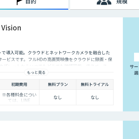
目的
規模
Vision
トで導入可能。クラウドとネットワークカメラを融合した
サービスです。フルHDの高画質映像をクラウドに録画・保
・タブレットからいつでもどこでも確認可能。省スペース・
サー
もっと見る
選
、安定した品質と柔軟な運用性を兼ね備えています。
初期費用
無料プラン
無料トライアル
※各種料金につい
なし
なし
ては、LINE
WORKS Visionの
販売店までお問合
せください。