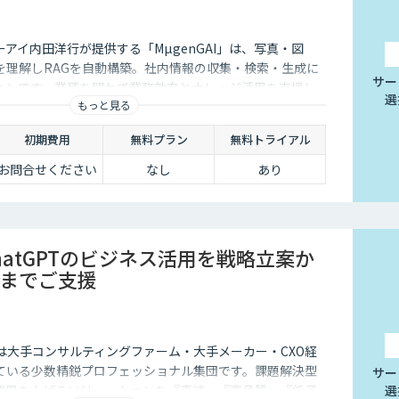
アイ内田洋行が提供する「MµgenGAI」は、写真・図
を理解しRAGを自動構築。社内情報の収集・検索・生成に
サー
ションです。業種を問わず業務効率とナレッジ活用を支援し
選
もっと見る
初期費用
無料プラン
無料トライアル
お問合せください
なし
あり
ChatGPTのビジネス活用を戦略立案か
までご支援
istは大手コンサルティングファーム・大手メーカー・CXO経
ている少数精鋭プロフェッショナル集団です。課題解決型
サー
成果を上げるソリューションを『高速』『高品質』『低予
選