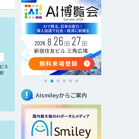
ビス
択
AIsmileyからご案内