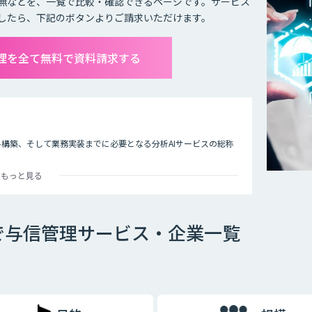
無などを、一覧で比較・確認できるページです。サービス
したら、下記のボタンよりご請求いただけます。
管理を全て無料で資料請求する
ル構築、そして業務実装までに必要となる分析AIサービスの総称
もっと見る
融業界では規制やルールの遵守と信頼性あるリスク判別・計量モ
のリスクファクターにフィットした独自性のあるAIモデルで信用リ
で与信管理サービス・企業一覧
では実際に利用するには不十分です。個々の判断理由を提示する
でいます。今後、与信審査など社会の重要な判断をAIが担うため
トボックス化」が重要です。