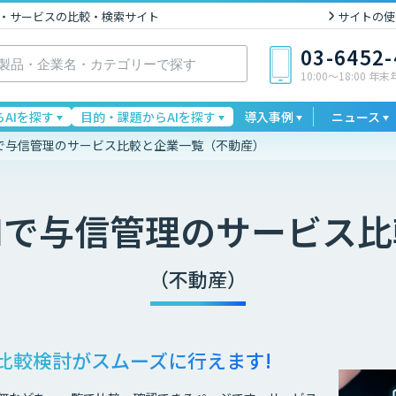
I製品・サービスの比較・検索サイト
サイトの使
03-6452
10:00〜18:00 年
AIを探す
目的・課題からAIを探す
導入事例
ニュース
Iで与信管理のサービス比較と企業一覧（不動産）
Iで与信管理
のサービス比
（不動産）
比較検討が
スムーズに行えます!