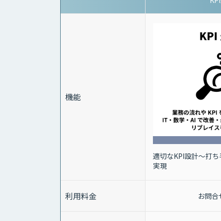
KP
機能
適切なKPI設計～打
実現
利用料金
お問合