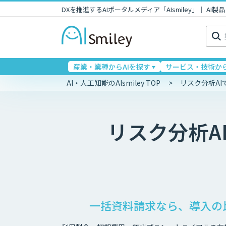
DXを推進するAIポータルメディア「AIsmiley」｜ A
検
索:
産業・業種からAIを探す
サービス・技術から
AI・人工知能のAIsmiley TOP
リスク分析A
リスク分析A
一括資料請求なら、導入の