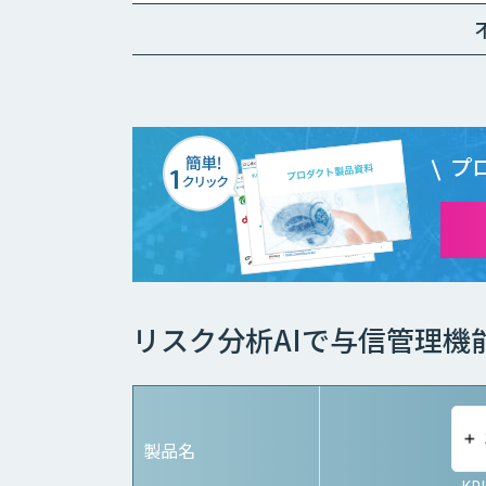
プ
リスク分析AIで与信管理機
製品名