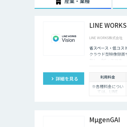
産業・業種
LINE WORKS 
LINE WORKS株式会社
省スペース・低コス
クラウド型映像録画
存し、PC・スマホ
低コストで導入でき
利用料金
詳細を見る
※各種料金につい
ては、LINE
WORKS Visionの
販売店までお問合
せください。
MµgenGAI