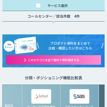
サービス
選択
コールセンター／該当件数 4件
プロダクト資料をまとめて
比較・確認したい方はこちら
このカテゴリを全て無料で資料請求する
分類・ポジショニング機能比較表
製品名
AI・データ活用支援サ
SASスターターパック
C