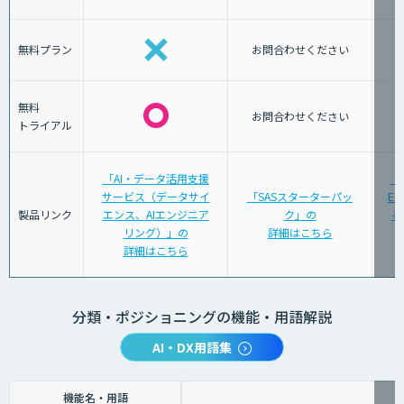
無料プラン
お問合わせください
無料
お問合わせください
トライアル
「AI・データ活用支援
「C
サービス（データサイ
「SASスターターパッ
E
製品リンク
エンス、AIエンジニア
ク」の
る
リング）」の
詳細はこちら
詳細はこちら
分類・ポジショニングの機能・用語解説
AI・DX用語集
機能名・用語