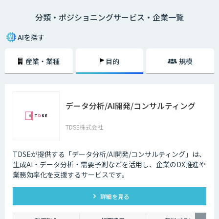
顧客の声やアンケートを元にポジショニングマップを作成したり、テキス
分類・ポジショニングサービス・企業一覧
トをタグ分類して会話の流れを分析するなどして、ビジネスに役立つ情報
を可視化することができます。
AIを探す
産業・業種
目的
規模
データ分析/AI開発/コンサルティング
TDSE株式会社
TDSEが提供する「データ分析/AI開発/コンサルティング」は、
生成AI・データ分析・需要予測などを活用し、企業のDX推進や
業務効率化を支援するサービスです。
詳細を見る