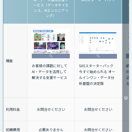
ービス（データサイエ
E
ンス、AIエンジニアリ
え
ング）
機能
顧
お客様の課題に対して
SASスターターパック
向
AI・データを活用して
今すぐ始められる オー
品
解決する支援サービス
ルインワン・データ分
るA
析基盤の決定版
利用料金
お問合せください
お問合せください
初期費用
必要ありません
お問合せください