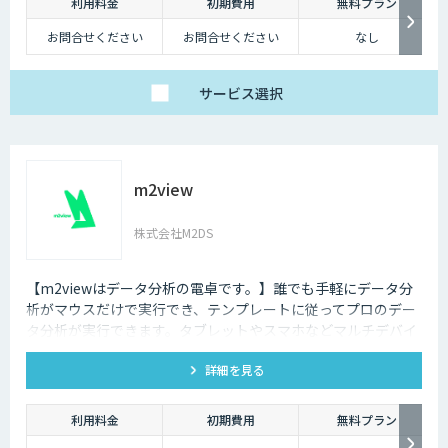
利用料金
初期費用
無料プラン
お問合せください
お問合せください
なし
サービス
選択
m2view
株式会社M2DS
【m2viewはデータ分析の電卓です。】誰でも手軽にデータ分
析がマウスだけで実行でき、テンプレートに従ってプロのデー
タ分析が実行できます。タブレットやスマホなどマルチデバイ
ス対応で、ブラウザから利用できます。現状分析や需要予測な
詳細を見る
ど高度なデータ分析があなたの社内で実現できます。
利用料金
初期費用
無料プラン