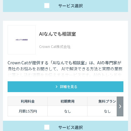
サービス
選択
AIなんでも相談室
Crown Cat株式会社
Crown Catが提供する「AIなんでも相談室」は、AIの専門家が
貴社のお悩みをお聞きして、 AIで解決できる方法と実際の業務
に落とし込む道筋をお伝えするサービスです。AIのトレンドや
最新の事例はもちろん、自社にあった活用を安価にクイックに
詳細を見る
知ることができます。
利用料金
初期費用
無料プラン
月額15万円
なし
なし
サービス
選択