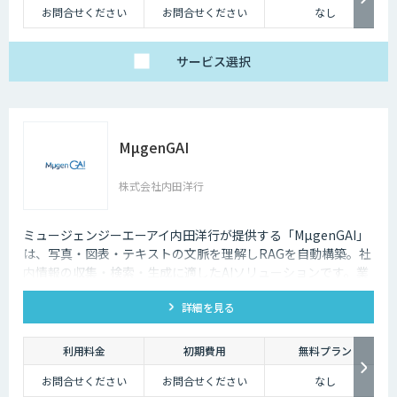
お問合せください
お問合せください
なし
サービス
選択
MµgenGAI
株式会社内田洋行
ミュージェンジーエーアイ内田洋行が提供する「MµgenGAI」
は、写真・図表・テキストの文脈を理解しRAGを自動構築。社
内情報の収集・検索・生成に適したAIソリューションです。業
種を問わず業務効率とナレッジ活用を支援します。
詳細を見る
利用料金
初期費用
無料プラン
お問合せください
お問合せください
なし