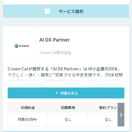
サービス
選択
AI DX Partner
Crown Cat株式会社
Crown Catが提供する「AI DX Partner」は 中小企業のDXを、
やさしく・速く・確実に”前進させる伴走支援です。 DX未経験
でも導入しやすく、効果を実感しやすい、小さな一歩から始め
るDX支援サービスです。 AI DX Partnerは、大手企業のDX支援
詳細を見る
で培ったノウハウをベースに、 地方・中小企業のための“現実
的なDX”を設計・実装・運用まで一貫して支援いたします。 私
たちは、コンサル×開発×AIの力で、現場に寄り添った 『ちょ
利用料金
初期費用
無料プラン
うどいいDX』を実現します。
月額30万円~
なし
なし