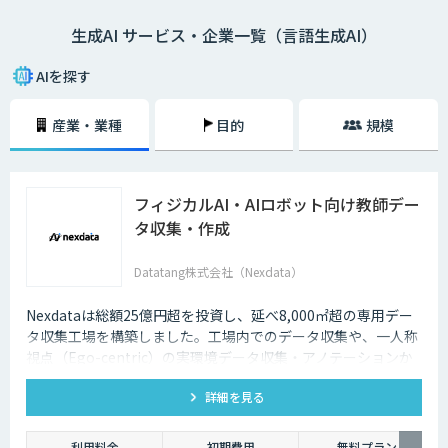
生成AI サービス・企業一覧（言語生成AI）
AIを探す
産業・業種
目的
規模
フィジカルAI・AIロボット向け教師デー
タ収集・作成
Datatang株式会社（Nexdata）
Nexdataは総額25億円超を投資し、延べ8,000㎡超の専用デー
タ収集工場を構築しました。工場内でのデータ収集や、一人称
視点（Ego-centric）の実環境データ収集・アノテーションか
ら、環境認識・意思決定・動作制御に対応した既製データセッ
詳細を見る
トまで、フィジカルAI開発を加速させる包括的なデータソリュ
ーションを提供いたします。
利用料金
初期費用
無料プラン