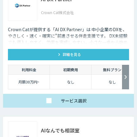
Crown Cat株式会社
Crown Catが提供する「AI DX Partner」は 中小企業のDXを、
やさしく・速く・確実に”前進させる伴走支援です。 DX未経験
でも導入しやすく、効果を実感しやすい、小さな一歩から始め
るDX支援サービスです。 AI DX Partnerは、大手企業のDX支援
詳細を見る
で培ったノウハウをベースに、 地方・中小企業のための“現実
的なDX”を設計・実装・運用まで一貫して支援いたします。 私
たちは、コンサル×開発×AIの力で、現場に寄り添った 『ちょ
利用料金
初期費用
無料プラン
うどいいDX』を実現します。
月額30万円~
なし
なし
サービス
選択
AIなんでも相談室