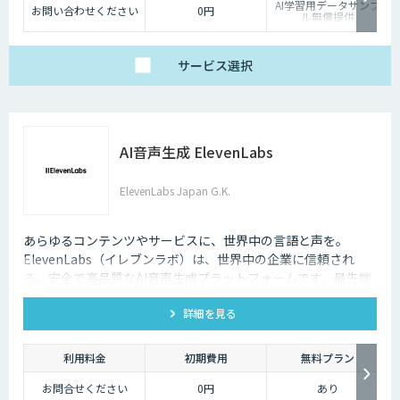
AI学習用データサンプ
お問い合わせください
0円
ル無償提供
サービス
選択
AI音声生成 ElevenLabs
ElevenLabs Japan G.K.
あらゆるコンテンツやサービスに、世界中の言語と声を。
ElevenLabs（イレブンラボ）は、世界中の企業に信頼され
る、安全で高品質なAI音声生成プラットフォームです。最先端
の技術で自然な音声を生成し、多言語対応やボイスクローニン
詳細を見る
グ機能も、悪用を防ぐ倫理的ガードレールの中で提供します。
利用料金
初期費用
無料プラン
お問合せください
0円
あり