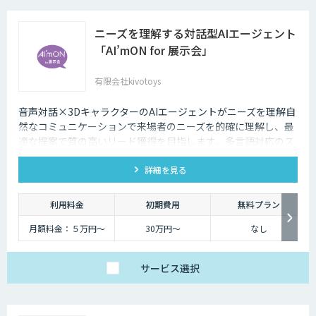
ニーズを理解する対話型AIエージェント
「AI’mON for 展示会」
有限会社kivotoys
音声対話×3DキャラクターのAIエージェントがニーズを理解自
然なコミュニケーションで来場者のニーズを的確に理解し、最
適な提案で質の高いリード獲得を目指します。多言語対応のス
タッフとして、人件費削減も実現。対話記録の取得・分析で展
詳細を見る
示会後の追客も確実な成果へ。
利用料金
初期費用
無料プラン
月額料金：５万円〜
30万円〜
なし
サービス
選択