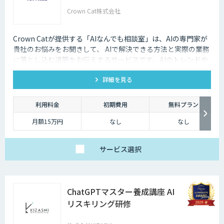
Crown Cat株式会社
Crown Catが提供する「AIなんでも相談室」は、AIの専門家が
貴社のお悩みをお聞きして、 AIで解決できる方法と実際の業務
に落とし込む道筋をお伝えするサービスです。AIのトレンドや
最新の事例はもちろん、自社にあった活用を安価にクイックに
詳細を見る
知ることができます。
利用料金
初期費用
無料プラン
月額15万円
なし
なし
サービス
選択
ChatGPTマスター養成講座 AI
リスキリング研修