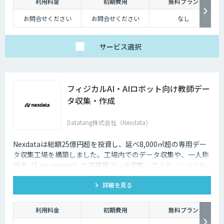
利用料金
初期費用
無料プラン
お問合せください
お問合せください
なし
サービス
選択
フィジカルAI・AIロボット向け教師デー
タ収集・作成
Datatang株式会社（Nexdata）
Nexdataは総額25億円超を投資し、延べ8,000㎡超の専用デー
タ収集工場を構築しました。工場内でのデータ収集や、一人称
視点（Ego-centric）の実環境データ収集・アノテーションか
ら、環境認識・意思決定・動作制御に対応した既製データセッ
詳細を見る
トまで、フィジカルAI開発を加速させる包括的なデータソリュ
ーションを提供いたします。
利用料金
初期費用
無料プラン