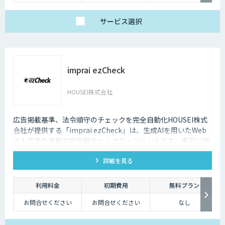
サービス
選択
imprai ezCheck
HOUSEI株式会社
広告掲載基準、法令順守のチェックを完全自動化HOUSEI株式
会社が提供する「imprai ezCheck」は、生成AIを用いたWeb
求人広告の掲載内容自動チェックエージェントです。事前に設
定されたチェック条件に基づき、対象求人サイトを自動で巡回
詳細を見る
し、結果レポートを送信します。
利用料金
初期費用
無料プラン
お問合せください
お問合せください
なし