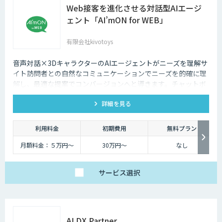
Web接客を進化させる対話型AIエージ
ェント「AI’mON for WEB」
有限会社kivotoys
音声対話×3DキャラクターのAIエージェントがニーズを理解サ
イト訪問者との自然なコミュニケーションでニーズを的確に理
解し、最適な提案でコンバージョンへと導きます。チャットボ
ットを超えた最強のデジタル営業、デジタル広報担当です。
詳細を見る
利用料金
初期費用
無料プラン
月額料金：５万円〜
30万円〜
なし
サービス
選択
AI DX Partner