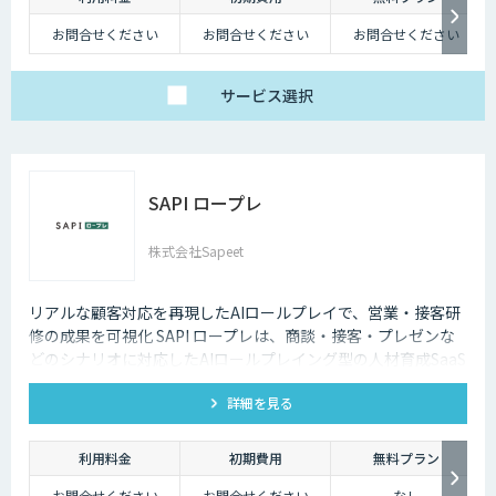
お問合せください
お問合せください
お問合せください
サービス
選択
SAPI ロープレ
株式会社Sapeet
リアルな顧客対応を再現したAIロールプレイで、営業・接客研
修の成果を可視化 SAPI ロープレは、商談・接客・プレゼンな
どのシナリオに対応したAIロールプレイング型の人材育成SaaS
です。 AIアバターとの実践トレーニングと動画フィードバック
詳細を見る
により、新人・中途スタッフの早期戦力化と教育の属人化解消
を支援します。
利用料金
初期費用
無料プラン
お問合せください
お問合せください
なし