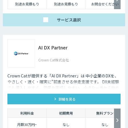
別途お見積もり
別途お見積もり
お問合せください
サービス
選択
AI DX Partner
Crown Cat株式会社
Crown Catが提供する「AI DX Partner」は 中小企業のDXを、
やさしく・速く・確実に”前進させる伴走支援です。 DX未経験
でも導入しやすく、効果を実感しやすい、小さな一歩から始め
るDX支援サービスです。 AI DX Partnerは、大手企業のDX支援
詳細を見る
で培ったノウハウをベースに、 地方・中小企業のための“現実
的なDX”を設計・実装・運用まで一貫して支援いたします。 私
たちは、コンサル×開発×AIの力で、現場に寄り添った 『ちょ
利用料金
初期費用
無料プラン
うどいいDX』を実現します。
月額30万円~
なし
なし