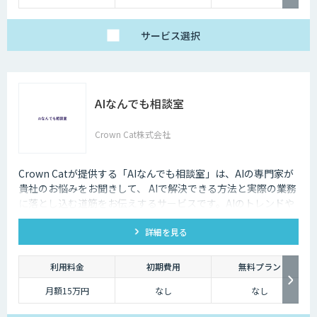
サービス
選択
AIなんでも相談室
Crown Cat株式会社
Crown Catが提供する「AIなんでも相談室」は、AIの専門家が
貴社のお悩みをお聞きして、 AIで解決できる方法と実際の業務
に落とし込む道筋をお伝えするサービスです。AIのトレンドや
最新の事例はもちろん、自社にあった活用を安価にクイックに
詳細を見る
知ることができます。
利用料金
初期費用
無料プラン
月額15万円
なし
なし