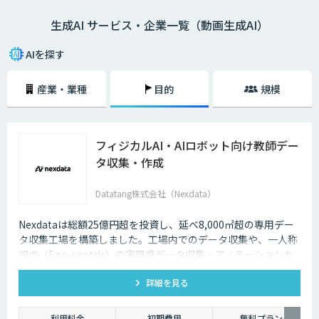
生成AI サービス・企業一覧（動画生成AI）
AIを探す
産業・業種
目的
規模
フィジカルAI・AIロボット向け教師デー
タ収集・作成
Datatang株式会社（Nexdata）
Nexdataは総額25億円超を投資し、延べ8,000㎡超の専用デー
タ収集工場を構築しました。工場内でのデータ収集や、一人称
視点（Ego-centric）の実環境データ収集・アノテーションか
ら、環境認識・意思決定・動作制御に対応した既製データセッ
詳細を見る
トまで、フィジカルAI開発を加速させる包括的なデータソリュ
ーションを提供いたします。
利用料金
初期費用
無料プラン