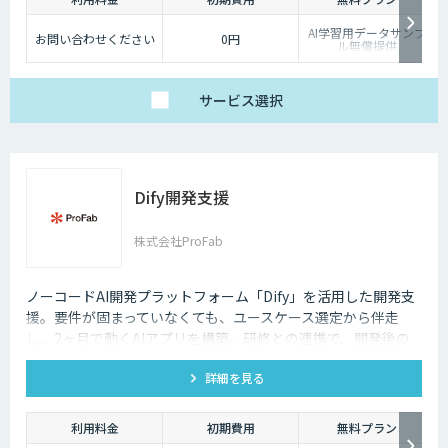
AI学習用データサンプ
お問い合わせください
0円
ル無償提供
サービス
選択
Dify開発支援
株式会社ProFab
ノーコードAI開発プラットフォーム「Dify」を活用した開発支
援。要件が固まっていなくても、ユースケース選定から伴走
し、2ヶ月で動くAIアプリを構築。研修との連携で、開発後の
内製化・自走までサポートします。
詳細を見る
利用料金
初期費用
無料プラン