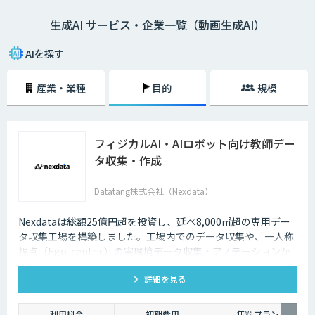
生成AI サービス・企業一覧（動画生成AI）
AIを探す
産業・業種
目的
規模
フィジカルAI・AIロボット向け教師デー
タ収集・作成
Datatang株式会社（Nexdata）
Nexdataは総額25億円超を投資し、延べ8,000㎡超の専用デー
タ収集工場を構築しました。工場内でのデータ収集や、一人称
視点（Ego-centric）の実環境データ収集・アノテーションか
ら、環境認識・意思決定・動作制御に対応した既製データセッ
詳細を見る
トまで、フィジカルAI開発を加速させる包括的なデータソリュ
ーションを提供いたします。
利用料金
初期費用
無料プラン