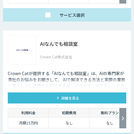
サービス
選択
AIなんでも相談室
Crown Cat株式会社
Crown Catが提供する「AIなんでも相談室」は、AIの専門家が
貴社のお悩みをお聞きして、 AIで解決できる方法と実際の業務
に落とし込む道筋をお伝えするサービスです。AIのトレンドや
最新の事例はもちろん、自社にあった活用を安価にクイックに
詳細を見る
知ることができます。
利用料金
初期費用
無料プラン
月額15万円
なし
なし