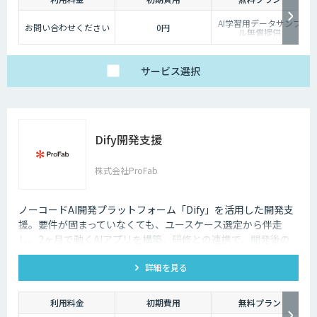
AI学習用データサンプ
お問い合わせください
0円
ル無償提供
サービス
選択
Dify開発支援
株式会社ProFab
ノーコードAI開発プラットフォーム「Dify」を活用した開発支
援。要件が固まっていなくても、ユースケース選定から伴走
し、2ヶ月で動くAIアプリを構築。研修との連携で、開発後の
内製化・自走までサポートします。
詳細を見る
利用料金
初期費用
無料プラン