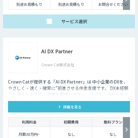
別途お見積もり
別途お見積もり
お問合せください
サービス
選択
AI DX Partner
Crown Cat株式会社
Crown Catが提供する「AI DX Partner」は 中小企業のDXを、
やさしく・速く・確実に”前進させる伴走支援です。 DX未経験
でも導入しやすく、効果を実感しやすい、小さな一歩から始め
るDX支援サービスです。 AI DX Partnerは、大手企業のDX支援
詳細を見る
で培ったノウハウをベースに、 地方・中小企業のための“現実
的なDX”を設計・実装・運用まで一貫して支援いたします。 私
たちは、コンサル×開発×AIの力で、現場に寄り添った 『ちょ
利用料金
初期費用
無料プラン
うどいいDX』を実現します。
月額30万円~
なし
なし