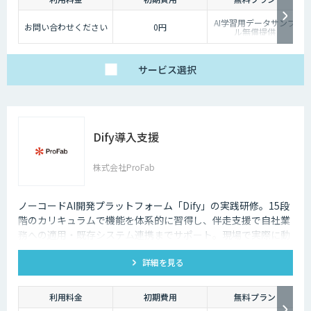
AI学習用データサンプ
お問い合わせください
0円
ル無償提供
サービス
選択
Dify導入支援
株式会社ProFab
ノーコードAI開発プラットフォーム「Dify」の実践研修。15段
階のカリキュラムで機能を体系的に習得し、伴走支援で自社業
務への適用・既存システム連携までサポート。現場で実際に動
くAIツールを自分たちで作れる状態を目指します。
詳細を見る
利用料金
初期費用
無料プラン