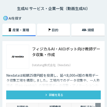
生成AI サービス・企業一覧（動画生成AI）
AIを探す
産業・業種
目的
規模
フィジカルAI・AIロボット向け教師デー
タ収集・作成
Datatang株式会社（Nexdata）
Nexdataは総額25億円超を投資し、延べ8,000㎡超の専用デー
タ収集工場を構築しました。工場内でのデータ収集や、一人称
視点（Ego-centric）の実環境データ収集・アノテーションか
ら、環境認識・意思決定・動作制御に対応した既製データセッ
詳細を見る
トまで、フィジカルAI開発を加速させる包括的なデータソリュ
ーションを提供いたします。
利用料金
初期費用
無料プラン