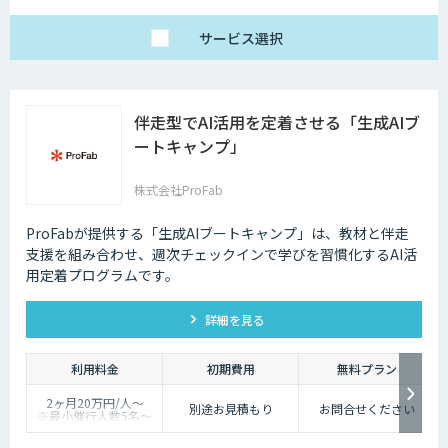
サービス
選択
伴走型でAI活用を定着させる「生成AIブ
ートキャンプ」
株式会社ProFab
ProFabが提供する「生成AIブートキャンプ」は、教材と伴走
支援を組み合わせ、週次チェックインで学びを習慣化するAI活
用定着プログラムです。
詳細を見る
利用料金
初期費用
無料プラン
2ヶ月20万円/人〜
別途お見積もり
お問合せください
※最小催行人数5名〜
※対象ツールやカスタ
マイズ有無により料金