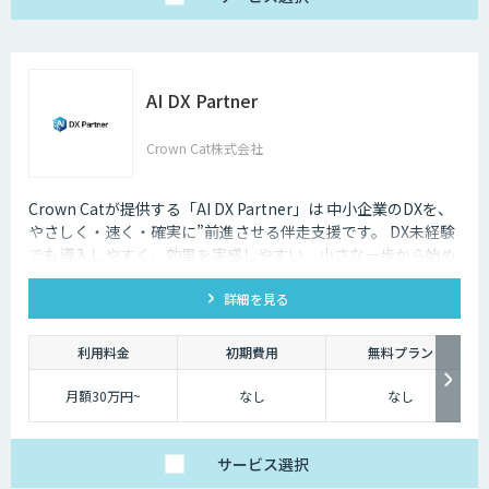
AI DX Partner
Crown Cat株式会社
Crown Catが提供する「AI DX Partner」は 中小企業のDXを、
やさしく・速く・確実に”前進させる伴走支援です。 DX未経験
でも導入しやすく、効果を実感しやすい、小さな一歩から始め
るDX支援サービスです。 AI DX Partnerは、大手企業のDX支援
詳細を見る
で培ったノウハウをベースに、 地方・中小企業のための“現実
的なDX”を設計・実装・運用まで一貫して支援いたします。 私
たちは、コンサル×開発×AIの力で、現場に寄り添った 『ちょ
利用料金
初期費用
無料プラン
うどいいDX』を実現します。
月額30万円~
なし
なし
サービス
選択