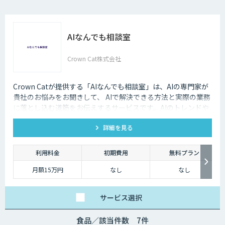
AIなんでも相談室
Crown Cat株式会社
Crown Catが提供する「AIなんでも相談室」は、AIの専門家が
貴社のお悩みをお聞きして、 AIで解決できる方法と実際の業務
に落とし込む道筋をお伝えするサービスです。AIのトレンドや
最新の事例はもちろん、自社にあった活用を安価にクイックに
詳細を見る
知ることができます。
利用料金
初期費用
無料プラン
月額15万円
なし
なし
サービス
選択
食品／該当件数 7件