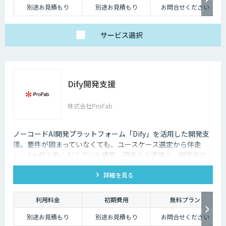
別途お見積もり
別途お見積もり
お問合せください
サービス
選択
Dify開発支援
株式会社ProFab
ノーコードAI開発プラットフォーム「Dify」を活用した開発支
援。要件が固まっていなくても、ユースケース選定から伴走
し、2ヶ月で動くAIアプリを構築。研修との連携で、開発後の
内製化・自走までサポートします。
詳細を見る
利用料金
初期費用
無料プラン
別途お見積もり
別途お見積もり
お問合せください