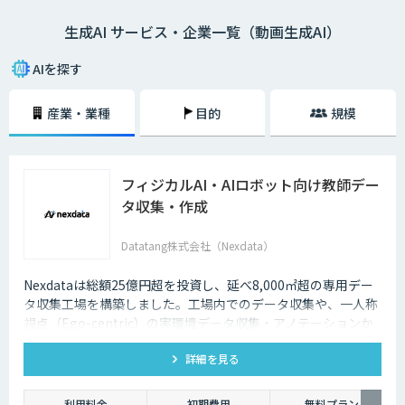
生成AI サービス・企業一覧（動画生成AI）
AIを探す
産業・業種
目的
規模
フィジカルAI・AIロボット向け教師デー
タ収集・作成
Datatang株式会社（Nexdata）
Nexdataは総額25億円超を投資し、延べ8,000㎡超の専用デー
タ収集工場を構築しました。工場内でのデータ収集や、一人称
視点（Ego-centric）の実環境データ収集・アノテーションか
ら、環境認識・意思決定・動作制御に対応した既製データセッ
詳細を見る
トまで、フィジカルAI開発を加速させる包括的なデータソリュ
ーションを提供いたします。
利用料金
初期費用
無料プラン