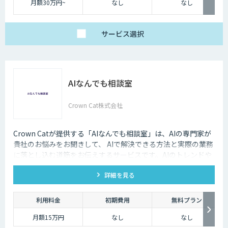
月額30万円~
なし
なし
サービス
選択
AIなんでも相談室
Crown Cat株式会社
Crown Catが提供する「AIなんでも相談室」は、AIの専門家が
貴社のお悩みをお聞きして、 AIで解決できる方法と実際の業務
に落とし込む道筋をお伝えするサービスです。AIのトレンドや
最新の事例はもちろん、自社にあった活用を安価にクイックに
詳細を見る
知ることができます。
利用料金
初期費用
無料プラン
月額15万円
なし
なし