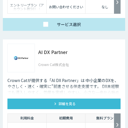
エントリープラン（ア
お問い合わせください
なし
カウント数50）：
89,800円/月
ビジネスプラン（アカ
ウント数200）：お問
い合わせください。
サービス
選択
エンタープライズプラ
ン（アカウント数
600）：お問い合わせ
ください。
※AI機能は標準搭載。
プランによってその他
機能に違いあり。
AI DX Partner
Crown Cat株式会社
Crown Catが提供する「AI DX Partner」は 中小企業のDXを、
やさしく・速く・確実に”前進させる伴走支援です。 DX未経験
でも導入しやすく、効果を実感しやすい、小さな一歩から始め
るDX支援サービスです。 AI DX Partnerは、大手企業のDX支援
詳細を見る
で培ったノウハウをベースに、 地方・中小企業のための“現実
的なDX”を設計・実装・運用まで一貫して支援いたします。 私
たちは、コンサル×開発×AIの力で、現場に寄り添った 『ちょ
利用料金
初期費用
無料プラン
うどいいDX』を実現します。