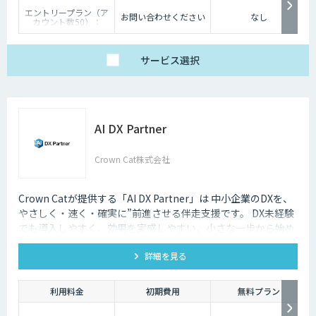
エントリープラン（ア
お問い合わせください
なし
カウント数50）：
89,800円/月
ビジネスプラン（アカ
ウント数200）：お問
い合わせください。
サービス
選択
エンタープライズプラ
ン（アカウント数
600）：お問い合わせ
ください。
※AI機能は標準搭載。
プランによってその他
機能に違いあり。
AI DX Partner
Crown Cat株式会社
Crown Catが提供する「AI DX Partner」は 中小企業のDXを、
やさしく・速く・確実に”前進させる伴走支援です。 DX未経験
でも導入しやすく、効果を実感しやすい、小さな一歩から始め
るDX支援サービスです。 AI DX Partnerは、大手企業のDX支援
詳細を見る
で培ったノウハウをベースに、 地方・中小企業のための“現実
的なDX”を設計・実装・運用まで一貫して支援いたします。 私
たちは、コンサル×開発×AIの力で、現場に寄り添った 『ちょ
利用料金
初期費用
無料プラン
うどいいDX』を実現します。