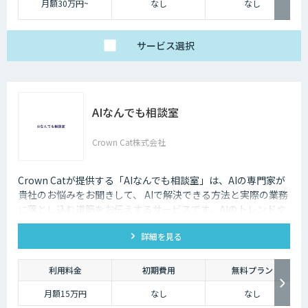
月額30万円~
なし
なし
サービス
選択
AIなんでも相談室
Crown Cat株式会社
Crown Catが提供する「AIなんでも相談室」は、AIの専門家が
貴社のお悩みをお聞きして、 AIで解決できる方法と実際の業務
に落とし込む道筋をお伝えするサービスです。AIのトレンドや
最新の事例はもちろん、自社にあった活用を安価にクイックに
詳細を見る
知ることができます。
利用料金
初期費用
無料プラン
月額15万円
なし
なし