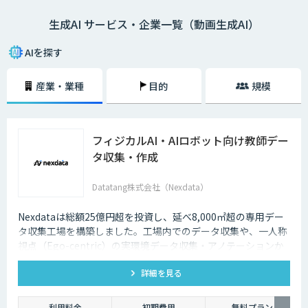
生成AI サービス・企業一覧（動画生成AI）
AIを探す
産業・業種
目的
規模
フィジカルAI・AIロボット向け教師デー
タ収集・作成
Datatang株式会社（Nexdata）
Nexdataは総額25億円超を投資し、延べ8,000㎡超の専用デー
タ収集工場を構築しました。工場内でのデータ収集や、一人称
視点（Ego-centric）の実環境データ収集・アノテーションか
ら、環境認識・意思決定・動作制御に対応した既製データセッ
詳細を見る
トまで、フィジカルAI開発を加速させる包括的なデータソリュ
ーションを提供いたします。
利用料金
初期費用
無料プラン