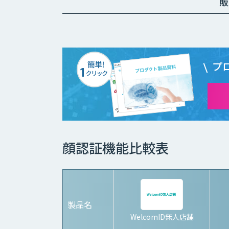
販
プ
顔認証機能比較表
製品名
WelcomID無人店舗