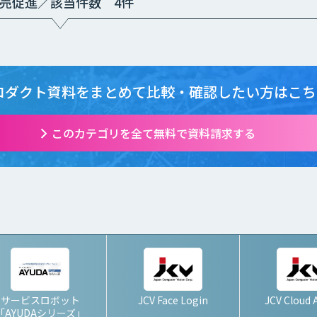
売促進／該当件数 4件
ロダクト資料をまとめて
比較・確認したい方はこち
このカテゴリを全て無料で資料請求する
サービスロボット
JCV Face Login
JCV Cloud 
「AYUDAシリーズ」