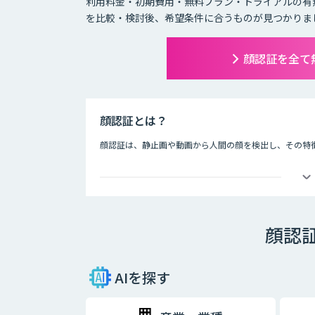
利用料金・初期費用・無料プラン・トライアルの有
を比較・検討後、希望条件に合うものが見つかりま
顔認証を全て
顔認証とは？
顔認証は、静止画や動画から人間の顔を検出し、その特
なりすますのが難しく、パスワードや鍵が不要なため安
専用の装置がなくともWebカメラなどがあれば導入でき
ため、非常に高いセキュリティを実現できるのも魅力の
用され始めており、ますます注目度を高めています。
顔認
AIを探す