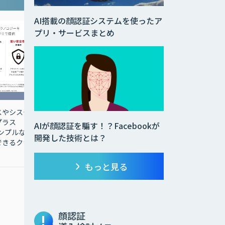
AI搭載の顔認証システムを使ったア
プリ・サービスまとめ
画像AIを用いた顔認証や
スやシステ
人の動きなどの情報や各
プラス
AIが顔認証を騙す！？Facebookが
種センサーによるIoTデ
シンプルな
開発した技術とは？
ータを簡単に統合活用
できるクラ
もっと見る
Gravio Standard （標準
価格：年額 240,000円／
月額 20,000円）
Gravio Enterprise Base
顔認証
Edition（標準価格：年