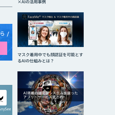
×AIの活用事例
ら
マスク着用中でも顔認証を可能とす
るAIの仕組みとは？
AnySee
Gravio Enterprise AI
Edition - 顔認証