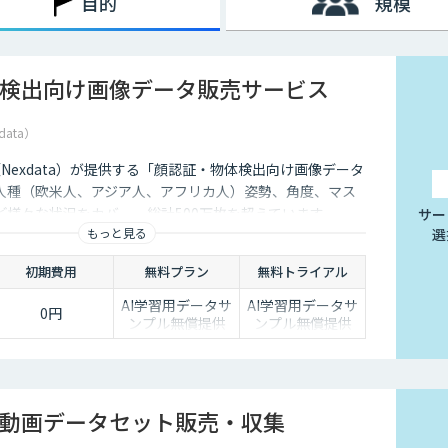
目的
規模
検出向け画像データ販売サービス
data）
社（Nexdata）が提供する「顔認証・物体検出向け画像データ
人種（欧米人、アジア人、アフリカ人）姿勢、角度、マス
ど様々な状況をカバー、総計500万枚を超えています。
サー
もっと見る
選
初期費用
無料プラン
無料トライアル
AI学習用データサ
AI学習用データサ
0円
ンプル無償提供
ンプル無償提供
動画データセット販売・収集