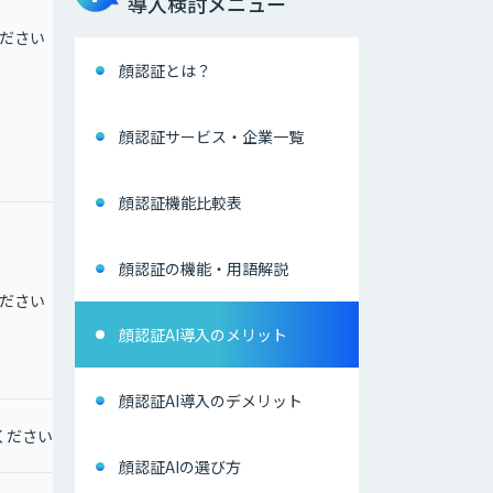
導入検討メニュー
額 800,000円）
ださい
Gravio Enterprise AI
Edition Gold（標準価
顔認証とは？
格：年額 1,200,000円）
Gravio Enterprise AI
Edition Platinum（標準
顔認証サービス・企業一覧
価格：年額 1,600,000
円）
顔認証機能比較表
顔認証の機能・用語解説
ださい
なし
顔認証AI導入のメリット
顔認証AI導入のデメリット
ください
顔認証AIの選び方