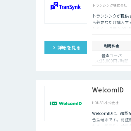
トランシンク株式会社
トランシンクが提供
ら必要なだけ購入す
となく、必要なだけ
利用料金
詳細を見る
音声コーパ
ス:15,000円 / 時間
人物写真画像収
集:300円 / 画像
WelcomID
HOUSEI株式会社
WelcomIDは、
合型端末です。認証
ため、犯罪抑止効果