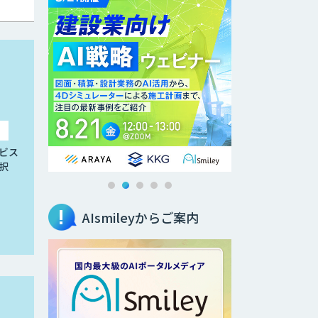
ビス
択
AIsmileyからご案内