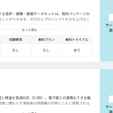
する音声・画像・動画データセットは、既存パッケージか
ることができます。ゼロからプロジェクトを立ち上げるこ
購入し、AIモデルの開発ができます。
サー
もっと見る
選
初期費用
無料プラン
無料トライアル
なし
なし
あり
顔認証と検温を高速対応（0.3秒）。電子錠との連携もできる複
結果に関わらず通過者の顔画像が日時とともに保管される
サー
も期待できます。
選