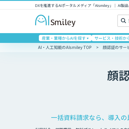
DXを推進するAIポータルメディア「AIsmiley」｜ A
検
索:
産業・業種からAIを探す
サービス・技術から
AI・人工知能のAIsmiley TOP
顔認証のサー
顔
一括資料請求なら、導入の