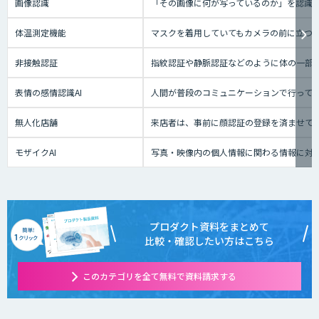
画像認識
「その画像に何が写っているのか」を認識
体温測定機能
マスクを着用していてもカメラの前に立つ
非接触認証
指紋認証や静脈認証などのように体の一部
表情の感情認識AI
人間が普段のコミュニケーションで行って
無人化店舗
来店者は、事前に顔認証の登録を済ませて
モザイクAI
写真・映像内の個人情報に関わる情報に対
プロダクト資料をまとめて
比較・確認したい方はこちら
このカテゴリを全て無料で資料請求する