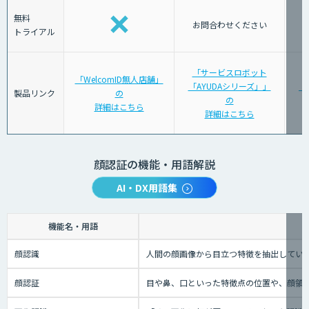
無料
お問合わせください
トライアル
「サービスロボット
「WelcomID無人店舗」
「AYUDAシリーズ」」
「J
製品リンク
の
の
詳細はこちら
詳細はこちら
顔認証の機能・用語解説
AI・DX用語集
機能名・用語
顔認識
人間の顔画像から目立つ特徴を抽出してい
顔認証
目や鼻、口といった特徴点の位置や、顔領