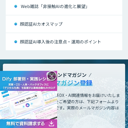
Web雑誌「非接触AIの進化と展望」
顔認証AIカオスマップ
顔認証AI導入後の注意点・運用のポイント
DXトレンドマガジン
×
メールマガジン登録
業務の課題解決に繋がる最新DX・AI関連情報をお届けいたしま
す。
メールマガジンの配信をご希望の方は、下記フォームより
ご登録ください。登録無料です。
実際のメールマガジン内容は
こちら
をご覧ください。
お名前 - 姓・名