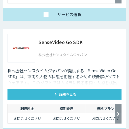
人物写真画像収集:300
円 / 画像
サービス
選択
SenseVideo Go SDK
株式会社センスタイムジャパン
株式会社センスタイムジャパンが提供する「SenseVideo Go
SDK」は、車両や人物の状態を把握するための映像解析ソフト
ウェアです。 このソフトではカメラに映る車両・人物を検出・
追跡します。更に四輪車や二輪車の車種・色、人物の性別・年
詳細を見る
代・服装などの属性も同時に認識します。
利用料金
初期費用
無料プラン
お問合せください
お問合せください
お問合せください