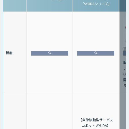
「AYUDAシリーズ」
機能
既
テ
Op
開
ラ
【自律移動型サービス
ロボット AYUDA】