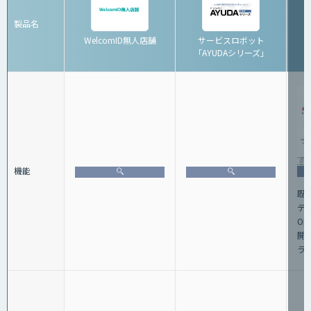
製品名
WelcomID無人店舗
サービスロボット
「AYUDAシリーズ」
機能
既
テ
Op
開
ラ