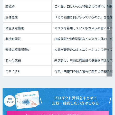
顔認証
目や鼻、口といった特徴点の位置や、顔領
画像認識
「その画像に何が写っているのか」を認識
体温測定機能
マスクを着用していてもカメラの前に立つ
非接触認証
指紋認証や静脈認証などのように体の一部
表情の感情認識AI
人間が普段のコミュニケーションで行って
無人化店舗
来店者は、事前に顔認証の登録を済ませて
モザイクAI
写真・映像内の個人情報に関わる情報に対
プロダクト資料をまとめて
比較・確認したい方はこちら