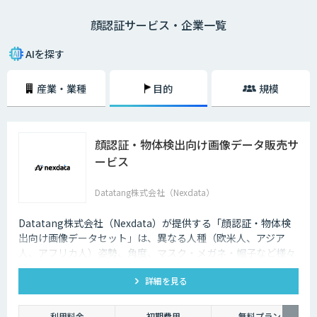
用する顔のパーツごとの違いが千差万別であるため、非常に高いセキュリ
顔認証サービス・企業一覧
ティを実現できるのも魅力の一つです。最近では、スマホや入退室のセキ
ュリティなどにも活用され始めており、ますます注目度を高めています。
AIを探す
産業・業種
目的
規模
顔認証・物体検出向け画像データ販売サ
ービス
Datatang株式会社（Nexdata）
Datatang株式会社（Nexdata）が提供する「顔認証・物体検
出向け画像データセット」は、異なる人種（欧米人、アジア
人、アフリカ人）姿勢、角度、マスク・メガネ・帽子など様々
な状況をカバー、総計500万枚を超えています。
詳細を見る
利用料金
初期費用
無料プラン