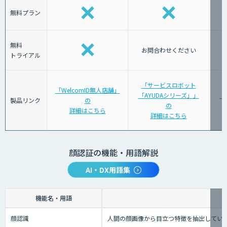
無料プラン
無料
お問合わせください
トライアル
「サービスロボット
「WelcomID無人店舗」
「AYUDAシリーズ」」
「J
製品リンク
の
の
詳細はこちら
詳細はこちら
顔認証の機能・用語解説
AI・DX用語集
機能名・用語
顔認識
人間の顔画像から目立つ特徴を抽出してい