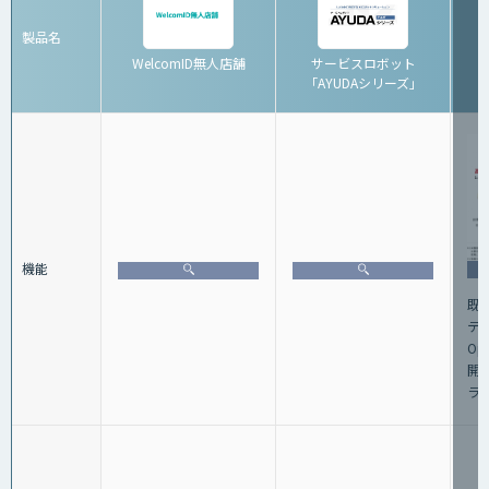
製品名
WelcomID無人店舗
サービスロボット
「AYUDAシリーズ」
機能
既
テ
Op
開
ラ