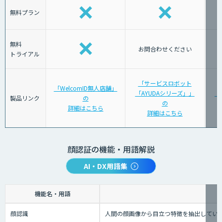
無料プラン
無料
お問合わせください
トライアル
「サービスロボット
「WelcomID無人店舗」
「AYUDAシリーズ」」
「J
製品リンク
の
の
詳細はこちら
詳細はこちら
顔認証の機能・用語解説
AI・DX用語集
機能名・用語
顔認識
人間の顔画像から目立つ特徴を抽出してい