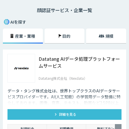
用する顔のパーツごとの違いが千差万別であるため、非常に高いセキュリ
顔認証サービス・企業一覧
ティを実現できるのも魅力の一つです。最近では、スマホや入退室のセキ
ュリティなどにも活用され始めており、ますます注目度を高めています。
AIを探す
産業・業種
目的
規模
Datatang AIデータ処理プラットフォー
ムサービス
Datatang株式会社（Nexdata）
データ・タング株式会社は、世界トップクラスのAIデータサー
ビスプロバイダーです。AI(人工知能）の学習用データ整備に特
化しております。画像、音声、テキスト、動画など2.5PB以上
のアノテーション済みデータを保持、またカスタマイズデータ
詳細を見る
の収集と自動化技術を利用したアノテーションサービスを提供
しております。
利用料金
初期費用
無料プラン