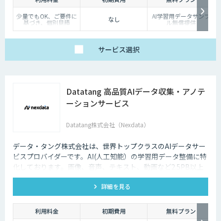
少量でもOK、ご要件に
AI学習用データサンプ
なし
基づき、個別見積
ル無償提供
サービス
選択
Datatang 高品質AIデータ収集・アノテ
ーションサービス
Datatang株式会社（Nexdata）
データ・タング株式会社は、世界トップクラスのAIデータサー
ビスプロバイダーです。AI(人工知能）の学習用データ整備に特
化しております。画像、音声、テキスト、動画など2.5PB以上
のアノテーション済みデータを保持、またカスタマイズデータ
詳細を見る
の収集と自動化技術を利用したアノテーションサービスを提供
しております。
利用料金
初期費用
無料プラン