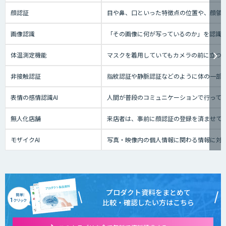
顔認証
目や鼻、口といった特徴点の位置や、顔領
画像認識
「その画像に何が写っているのか」を認識
体温測定機能
マスクを着用していてもカメラの前に立つ
非接触認証
指紋認証や静脈認証などのように体の一部
表情の感情認識AI
人間が普段のコミュニケーションで行って
無人化店舗
来店者は、事前に顔認証の登録を済ませて
モザイクAI
写真・映像内の個人情報に関わる情報に対
プロダクト資料をまとめて
比較・確認したい方はこちら