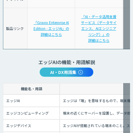
「AI・データ活用支援
「Gravio Enterprise AI
サービス（データサイ
製品リンク
Edition - エッジAI」の
エンス、AIエンジニア
詳細はこちら
リング）」の
詳細はこちら
エッジAIの機能・用語解説
AI・DX用語集
機能名・用語
エッジAI
エッジは「端」を意味するもので、端末機械
エッジコンピューティング
端末の近くにサーバーを設置し、データ処理
エッジデバイス
エッジAIが搭載されている端末のこと。ス