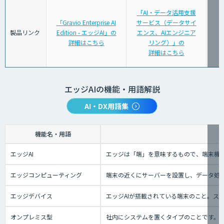
「AI・データ活用支援
「Gravio Enterprise AI
サービス（データサイ
製品リンク
Edition - エッジAI」の
エンス、AIエンジニア
詳細はこちら
リング）」の
詳細はこちら
エッジAIの機能・用語解説
AI・DX用語集
機能名・用語
エッジAI
エッジは「端」を意味するもので、端末機械
エッジコンピューティング
端末の近くにサーバーを設置し、データ処理
エッジデバイス
エッジAIが搭載されている端末のこと。ス
オンプレミス型
社内にシステムを置くタイプのことです。