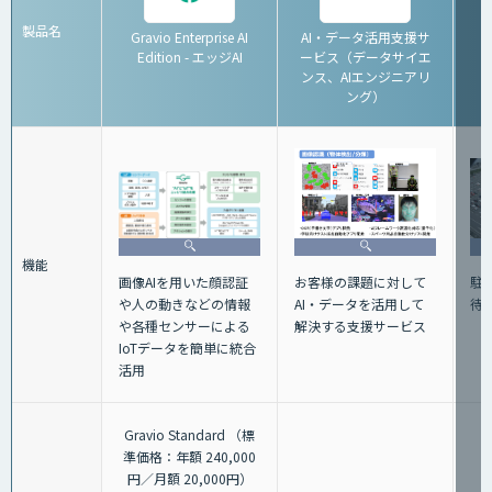
製品名
Gravio Enterprise AI
AI・データ活用支援サ
Edition - エッジAI
ービス（データサイエ
ンス、AIエンジニアリ
ング）
機能
画像AIを用いた顔認証
駐
お客様の課題に対して
や人の動きなどの情報
待
AI・データを活用して
や各種センサーによる
解決する支援サービス
IoTデータを簡単に統合
活用
Gravio Standard （標
準価格：年額 240,000
円／月額 20,000円）