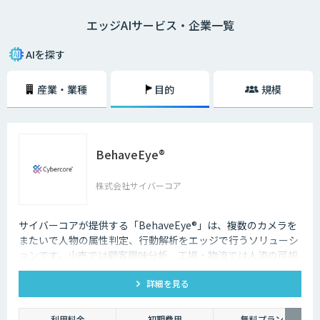
なく、データ通信量が抑えられるのでネットワークに負荷をかけないこと
エッジAIサービス・企業一覧
が大きな利点となります。通信遅延やネットワーク負荷を解消したい場合
に適したソリューションだと言えるでしょう。
AIを探す
産業・業種
目的
規模
BehaveEye®
株式会社サイバーコア
サイバーコアが提供する「BehaveEye®」は、複数のカメラを
またいで人物の属性判定、行動解析をエッジで行うソリューシ
ョンです。小売では顧客興味分析、工場・物流では人流の可視
化により業務効率改善が可能です。
詳細を見る
利用料金
初期費用
無料プラン