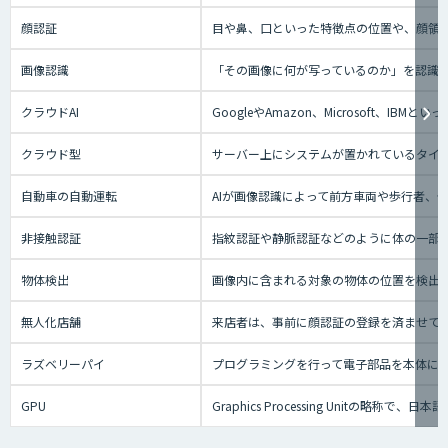
顔認証
目や鼻、口といった特徴点の位置や、顔領
画像認識
「その画像に何が写っているのか」を認識
クラウドAI
GoogleやAmazon、Microsoft、
クラウド型
サーバー上にシステムが置かれているタイプの
自動車の自動運転
AIが画像認識によって前方車両や歩行者、
非接触認証
指紋認証や静脈認証などのように体の一部
物体検出
画像内に含まれる対象の物体の位置を検出
無人化店舗
来店者は、事前に顔認証の登録を済ませて
ラズベリーパイ
プログラミングを行って電子部品を本体に
GPU
Graphics Processing Uni