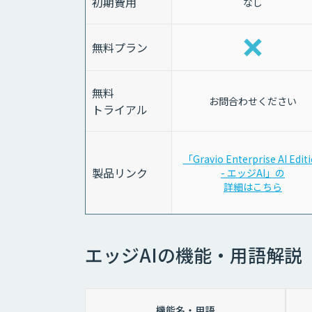
初期費用
なし
無料プラン
無料
お問合わせください
トライアル
「Gravio Enterprise AI Edit
製品リンク
- エッジAI」の
詳細はこちら
エッジAIの機能・用語解説
機能名・用語