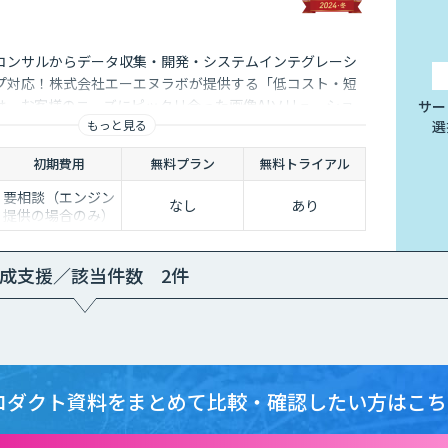
コンサルからデータ収集・開発・システムインテグレーシ
プ対応！株式会社エーエヌラボが提供する「低コスト・短
は、お客様のニーズにピッタリ合った画像AIソリューショ
サー
もっと見る
選
0件以上の実績。無料トライアルもあり、初めての方でも安心
！
初期費用
無料プラン
無料トライアル
要相談（エンジン
なし
あり
提供の場合のみ）
成支援／該当件数 2件
ロダクト資料をまとめて
比較・確認したい方はこち