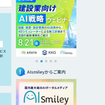
ビス
択
AIsmileyからご案内