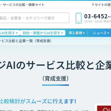
I製品・サービスの比較・検索サイト
サイトの使
03-6452
10:00〜18:00 年
AIを探す
目的・課題からAIを探す
導入事例
ニュース
サービス比較と企業一覧（育成支援）
AI
のサービス比較と企
（育成支援）
比較検討が
スムーズに行えます!