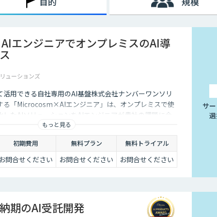
目的
規模
sm×AIエンジニアでオンプレミスのAI導
ス
リューションズ
て活用できる自社専用のAI基盤株式会社ナンバーワンソリ
る「Microcosm×AIエンジニア」は、オンプレミスで使
サー
したAIソリューションをAIエンジニアが貴社の課題に合
選
もっと見る
するサービスです。社内に眠るデータを「会社の資産」と
ることができます。
初期費用
無料プラン
無料トライアル
お問合せください
お問合せください
お問合せください
納期のAI受託開発