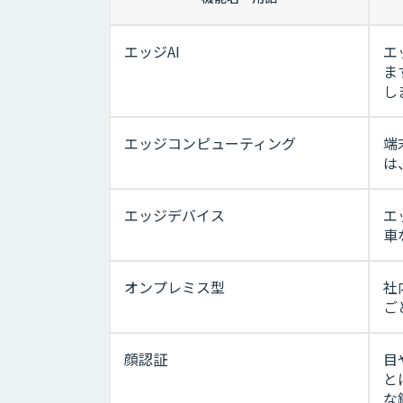
エッジAI
エ
ま
し
エッジコンピューティング
端
は
エッジデバイス
エ
車
オンプレミス型
社
ご
顔認証
目
と
な