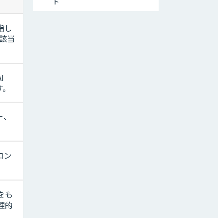
ト
指し
に該当
I
す。
ー、
コン
をも
理的
。