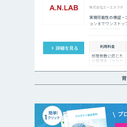
株式会社エーエヌラボ
実現可能性の検証・
ョンまでワンストッ
納期のAI受託開発」
ン開発します。20
してお任せください
利用料金
詳細を見る
処理枚数に応じた
従量課金（クラウ
ドソリューショ
ン）、オンプレミ
ス対応、エンジン
育
の一括提供など、
ご要望に応じて柔
軟に対応します。
データ処理のみ希
望する場合は、目
安として写真一枚
あたり数円程度と
プ
お考えください。