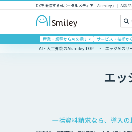
DXを推進するAIポータルメディア「AIsmiley」｜ A
検
索:
産業・業種からAIを探す
サービス・技術から
AI・人工知能のAIsmiley TOP
エッジAIの
エッジ
一括資料請求なら、導入の