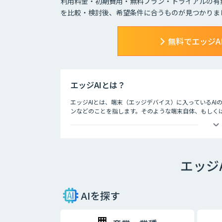
利用料金・初期費用・無料プラン・トライアルの有
を比較・検討後、希望条件に合うものが見つかりま
無料でエッジA
エッジAIとは？
エッジAIとは、端末（エッジデバイス）に入っているAI
ンなどのことを指します。そのような端末自体、もしくは
びます。
エッジAIは端末内でデータ処理を行うため、クラウドA
ークに負荷をかけないことが大きな利点となります。通
ョンだと言えるでしょう。
エッジ
AIを探す