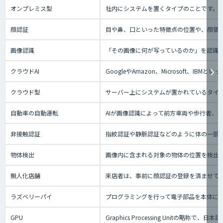
オンプレミス型
社内にシステムを置くタイプのことです。
顔認証
目や鼻、口といった特徴点の位置や、顔領
画像認識
「その画像に何が写っているのか」を認識
クラウドAI
GoogleやAmazon、Microsoft、
クラウド型
サーバー上にシステムが置かれているタイプの
自動車の自動運転
AIが画像認識によって前方車両や歩行者、
非接触認証
指紋認証や静脈認証などのように体の一部
物体検出
画像内に含まれる対象の物体の位置を検出
無人化店舗
来店者は、事前に顔認証の登録を済ませて
ラズベリーパイ
プログラミングを行って電子部品を本体に
GPU
Graphics Processing Uni