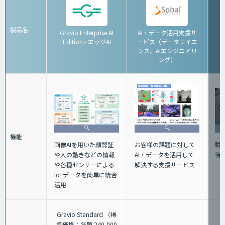
製品名
Gravio Enterprise AI
AI・データ活用支援サ
Edition - エッジAI
ービス（データサイエ
ンス、AIエンジニアリ
ング）
機能
画像AIを用いた顔認証
駐
お客様の課題に対して
や人の動きなどの情報
待
AI・データを活用して
や各種センサーによる
解決する支援サービス
IoTデータを簡単に統合
活用
Gravio Standard （標
準価格：年額 240,000