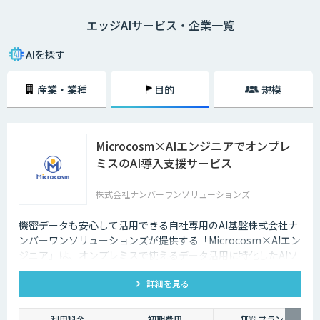
なく、データ通信量が抑えられるのでネットワークに負荷をかけないこと
エッジAIサービス・企業一覧
が大きな利点となります。通信遅延やネットワーク負荷を解消したい場合
に適したソリューションだと言えるでしょう。
AIを探す
産業・業種
目的
規模
Microcosm×AIエンジニアでオンプレ
ミスのAI導入支援サービス
株式会社ナンバーワンソリューションズ
機密データも安心して活用できる自社専用のAI基盤株式会社ナ
ンバーワンソリューションズが提供する「Microcosm×AIエン
ジニア」は、オンプレミスで使えるデータ活用に特化したAIソ
リューションをAIエンジニアが貴社の課題に合わせてカスタマ
詳細を見る
イズするサービスです。社内に眠るデータを「会社の資産」と
して生まれ変わらせることができます。
利用料金
初期費用
無料プラン