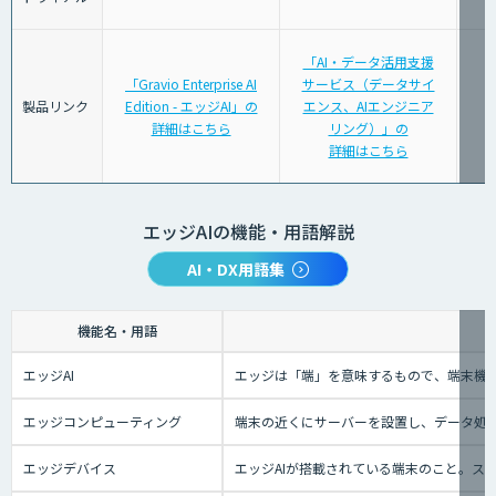
「AI・データ活用支援
「Gravio Enterprise AI
サービス（データサイ
製品リンク
Edition - エッジAI」の
エンス、AIエンジニア
詳細はこちら
リング）」の
詳細はこちら
エッジAIの機能・用語解説
AI・DX用語集
機能名・用語
エッジAI
エッジは「端」を意味するもので、端末機械
エッジコンピューティング
端末の近くにサーバーを設置し、データ処理
エッジデバイス
エッジAIが搭載されている端末のこと。ス