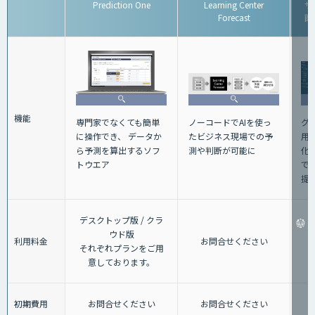
Prediction One
Learning Center
サ
Forecast
画
機能
グ
専門家でなくても簡単
ノーコードでAIを使っ
用
に操作でき、 データか
たビジネス現場での予
化
ら予測を算出するソフ
測や判断が可能に
で
トウエア
提
デスクトップ版 / クラ
ウド版
利用料金
お問合せください
それぞれプランをご用
意しております。
初期費用
お問合せください
お問合せください