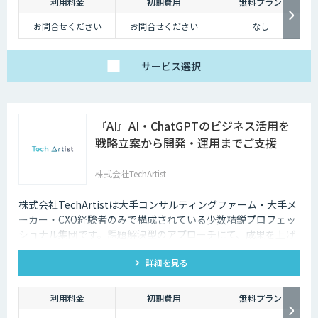
利用料金
初期費用
無料プラン
お問合せください
お問合せください
なし
サービス
選択
『AI』AI・ChatGPTのビジネス活用を
戦略立案から開発・運用までご支援
株式会社TechArtist
株式会社TechArtistは大手コンサルティングファーム・大手メ
ーカー・CXO経験者のみで構成されている少数精鋭プロフェッ
ショナル集団です。課題解決型のアプローチにて、成果を上げ
るソリューションを『高速』『高品質』『低予算』でご提供可
詳細を見る
能です。
利用料金
初期費用
無料プラン