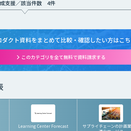
て別途見積となり
成支援／該当件数 4件
ます。
ロダクト資料をまとめて
比較・確認したい方はこち
このカテゴリを全て無料で資料請求する
表
Learning Center Forecast
サプライチェーンの計画