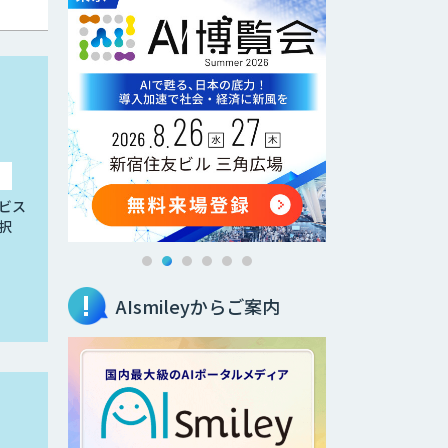
ビス
択
AIsmileyからご案内