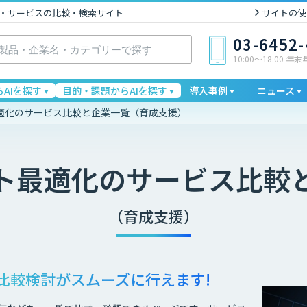
I製品・サービスの比較・検索サイト
サイトの使
03-6452
10:00〜18:00 年
AIを探す
目的・課題からAIを探す
導入事例
ニュース
適化のサービス比較と企業一覧（育成支援）
ト最適化
のサービス比較
（育成支援）
比較検討が
スムーズに行えます!