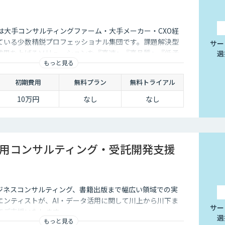
istは大手コンサルティングファーム・大手メーカー・CXO経
ている少数精鋭プロフェッショナル集団です。課題解決型
サー
成果を上げるソリューションを『高速』『高品質』『低予
選
もっと見る
す。
初期費用
無料プラン
無料トライアル
10万円
なし
なし
活用コンサルティング・受託開発支援
ビジネスコンサルティング、書籍出版まで幅広い領域での実
エンティストが、AI・データ活用に関して川上から川下ま
サー
でご支援いたします。
選
もっと見る