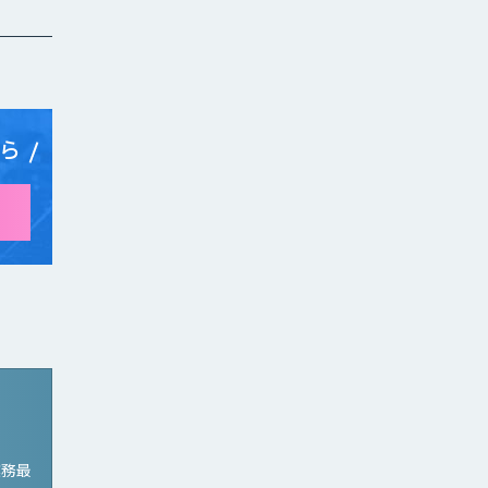
ら
業務最