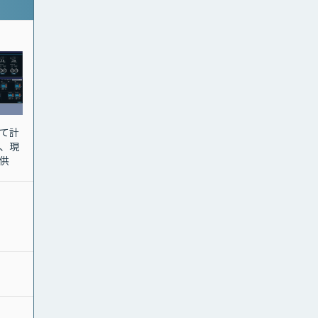
て計
、現
供