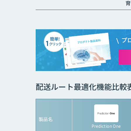
て別途見積となり
育
ます。
プ
配送ルート最適化機能比較
製品名
Prediction One