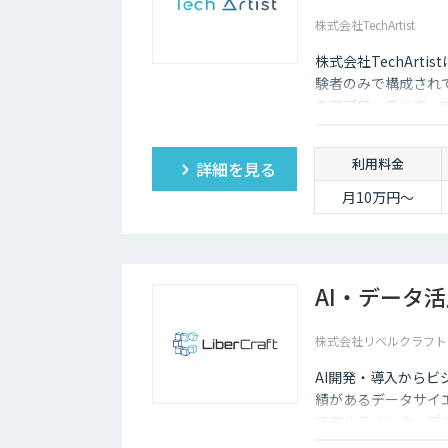
株式会社TechArtist
株式会社TechArt
験者のみで構成され
のアプローチにて、
算』でご提供可能で
利用料金
詳細を見る
月10万円〜
AI・データ
株式会社リベルクラフト
AI開発・導入から
績があるデータサイ
でフルラインナップ