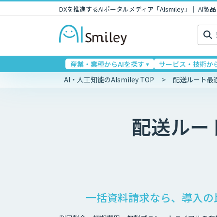
DXを推進するAIポータルメディア「AIsmiley」｜ A
検
索:
産業・業種からAIを探す
サービス・技術から
AI・人工知能のAIsmiley TOP
配送ルート最
配送ルー
一括資料請求なら、導入の