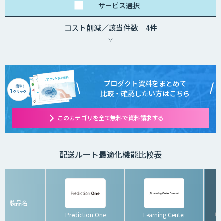
サービス
選択
コスト削減／該当件数 4件
プロダクト資料をまとめて
比較・確認したい方はこちら
このカテゴリを全て無料で資料請求する
配送ルート最適化機能比較表
製品名
Prediction One
Learning Center
サ