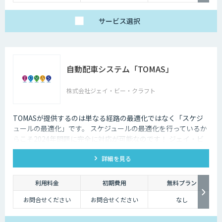
チューニングの量によ
チューニングの量によ
って別途見積となりま
って別途見積となりま
す。
す。
サービス
選択
自動配車システム「TOMAS」
株式会社ジェイ・ビー・クラフト
TOMASが提供するのは単なる経路の最適化ではなく「スケジ
ュールの最適化」です。 スケジュールの最適化を行っているか
らこそ2024年問題に完全に対応が可能なのです！ ジェイ・ビ
ー・クラフトが提供する「TOMAS」は、ラストワンマイルの
詳細を見る
自動配車だけでなく、幹線輸送や複雑な企業間配送にも完全対
応！お客様の配車に関するお悩み・課題はTOMASにお任せく
ださい！
利用料金
初期費用
無料プラン
お問合せください
お問合せください
なし