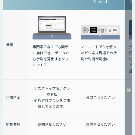
Forecast
画
機能
グ
専門家でなくても簡単
ノーコードでAIを使っ
用
に操作でき、 データか
たビジネス現場での予
化
ら予測を算出するソフ
測や判断が可能に
で
トウエア
提
デスクトップ版 / クラ
ウド版
利用料金
お問合せください
それぞれプランをご用
意しております。
初期費用
お問合せください
お問合せください