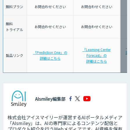
無料プラン
お問合わせください
お問合わせください
無料
お問合わせください
お問合わせください
トライアル
「
「Learning Center
「Prediction One」の
計
製品リンク
Forecast」の
詳細はこちら
詳細はこちら
AIsmiley編集部
株式会社アイスマイリーが運営するAIポータルメディア
「AIsmiley」は、AIの専門家によるコンテンツ配信と
プロダクト紹介を行うWebメディアです。AI資格を保有