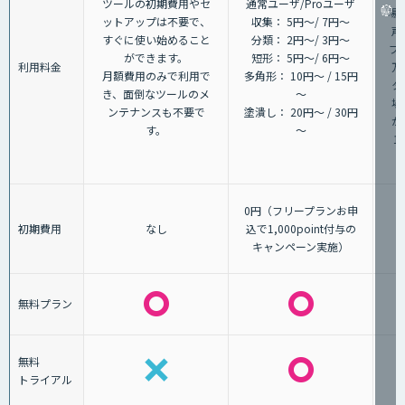
ツールの初期費用やセ
通常ユーザ/Proユーザ
場
ットアップは不要で、
収集： 5円～/ 7円～
声
すぐに使い始めること
分類： 2円～/ 3円～
プ
ができます。
短形： 5円～/ 6円～
利用料金
万
月額費用のみで利用で
多角形： 10円～ / 15円
タ
き、面倒なツールのメ
～
場
ンテナンスも不要で
塗潰し： 20円～ / 30円
が
す。
～
1
0円（フリープランお申
初期費用
なし
込で1,000point付与の
キャンペーン実施）
無料プラン
無料
トライアル