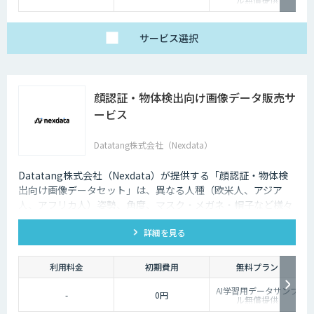
サービス
選択
顔認証・物体検出向け画像データ販売サ
ービス
Datatang株式会社（Nexdata）
Datatang株式会社（Nexdata）が提供する「顔認証・物体検
出向け画像データセット」は、異なる人種（欧米人、アジア
人、アフリカ人）姿勢、角度、マスク・メガネ・帽子など様々
な状況をカバー、総計500万枚を超えています。
詳細を見る
利用料金
初期費用
無料プラン
AI学習用データサンプ
-
0円
ル無償提供