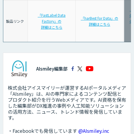
「
「FastLabel Data
の
「harBest for Data」の
製品リンク
Factory」の
の
詳細はこちら
詳細はこちら
AIsmiley編集部
株式会社アイスマイリーが運営するAIポータルメディア
「AIsmiley」は、AIの専門家によるコンテンツ配信と
プロダクト紹介を行うWebメディアです。AI資格を保有
した編集部がDX推進の事例や人工知能ソリューション
の活用方法、ニュース、トレンド情報を発信していま
す。
・Facebookでも発信しています
@AIsmiley.inc