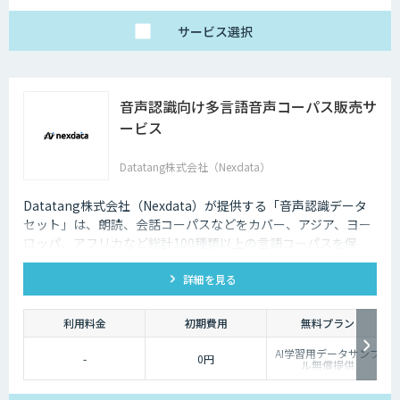
サービス
選択
音声認識向け多言語音声コーパス販売サ
ービス
Datatang株式会社（Nexdata）
Datatang株式会社（Nexdata）が提供する「音声認識データ
セット」は、朗読、会話コーパスなどをカバー、アジア、ヨー
ロッパ、アフリカなど総計100種類以上の言語コーパスを保
有、様々な音声認識・合成タスクに対応可能です。
詳細を見る
利用料金
初期費用
無料プラン
AI学習用データサンプ
-
0円
ル無償提供