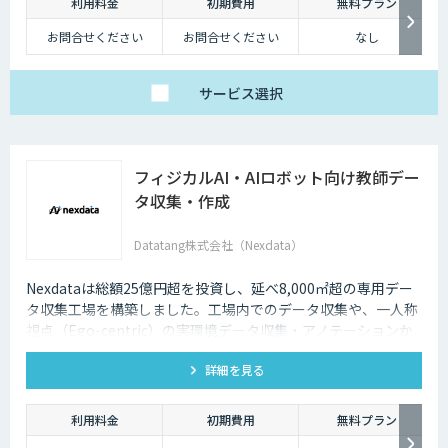
利用料金
初期費用
無料プラン
お問合せください
お問合せください
なし
サービス
選択
フィジカルAI・AIロボット向け教師デー
タ収集・作成
Datatang株式会社（Nexdata）
Nexdataは総額25億円超を投資し、延べ8,000㎡超の専用デー
タ収集工場を構築しました。工場内でのデータ収集や、一人称
視点（Ego-centric）の実環境データ収集・アノテーションか
ら、環境認識・意思決定・動作制御に対応した既製データセッ
詳細を見る
トまで、フィジカルAI開発を加速させる包括的なデータソリュ
ーションを提供いたします。
利用料金
初期費用
無料プラン