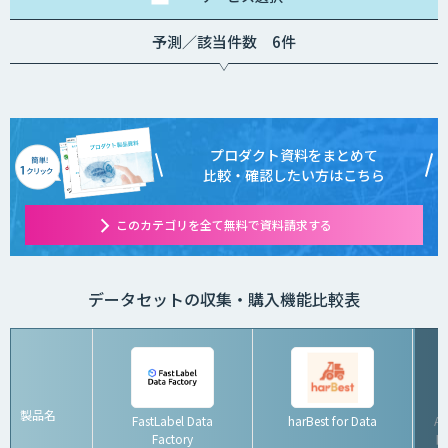
予測／該当件数 6件
プロダクト資料をまとめて
比較・確認したい方はこちら
このカテゴリを全て無料で資料請求する
データセットの収集・購入機能比較表
製品名
FastLabel Data
harBest for Data
A
Factory
ト