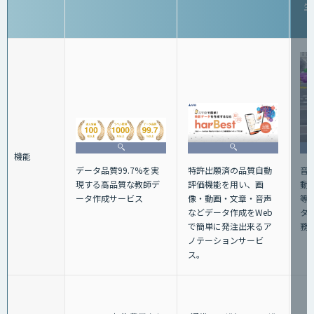
生
機能
特許出願済の品質自動
音声
データ品質99.7%を実
評価機能を用い、画
動
現する高品質な教師デ
像・動画・文章・音声
等
ータ作成サービス
などデータ作成をWeb
タ
で簡単に発注出来るア
務
ノテーションサービ
ス。
（