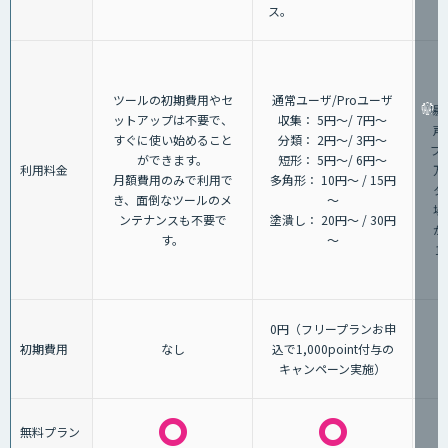
ス。
（
ツールの初期費用やセ
通常ユーザ/Proユーザ
場
ットアップは不要で、
収集： 5円～/ 7円～
声
すぐに使い始めること
分類： 2円～/ 3円～
プ
ができます。
短形： 5円～/ 6円～
利用料金
万
月額費用のみで利用で
多角形： 10円～ / 15円
タ
き、面倒なツールのメ
～
場
ンテナンスも不要で
塗潰し： 20円～ / 30円
が
す。
～
1
0円（フリープランお申
初期費用
なし
込で1,000point付与の
キャンペーン実施）
無料プラン