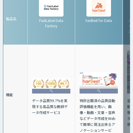
製品名
FastLabel Data
harBest for Data
A
Factory
ト
生
機能
特許出願済の品質自動
音声
データ品質99.7%を実
評価機能を用い、画
動
現する高品質な教師デ
像・動画・文章・音声
等
ータ作成サービス
などデータ作成をWeb
タ
で簡単に発注出来るア
務
ノテーションサービ