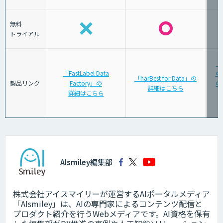
無料
トライアル
「
「FastLabel Data
の
「harBest for Data」の
製品リンク
Factory」の
の
詳細はこちら
詳細はこちら
AIsmiley編集部
株式会社アイスマイリーが運営するAIポータルメディア
「AIsmiley」は、AIの専門家によるコンテンツ配信と
プロダクト紹介を行うWebメディアです。AI資格を保有