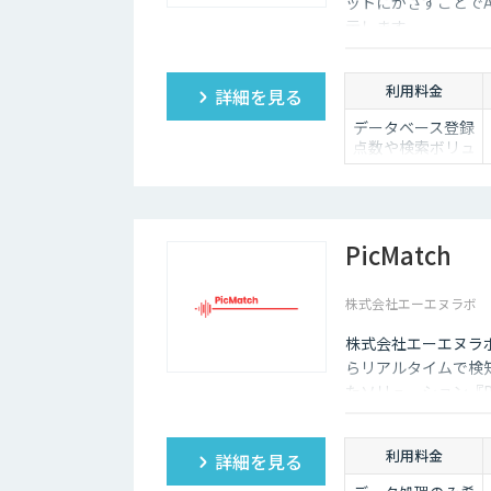
ットにかざすことで
示します。
利用料金
詳細を見る
データベース登録
点数や検索ボリュ
ームによって別途
お見積りが必要で
すが、概算で1検
索あたり1.0-2.0円
ほどとお考え下さ
PicMatch
い。
株式会社エーエヌラボ
株式会社エーエヌラ
らリアルタイムで検
たソリューション『Pi
利用料金
詳細を見る