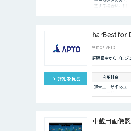
データ処理のみ希
望する場合は、目
安として写真1枚
あたり数円程度と
お考え下さい。
エンジン提供を希
望する場合は、要
harBest for 
相談とさせてくだ
さい。
株式会社APTO
課題設定からプロジェ
利用料金
詳細を見る
通常ユーザ/Proユ
ーザ
収集： 5円～/ 7円
～
分類： 2円～/ 3円
～
短形： 5円～/ 6円
車載用画像認
～
多角形： 10円～ /