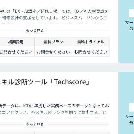
社の「DX・AI講座／研修支援」では、DX／AI人材育成を
・研修設計の支援をしています。 ビジネスパーソンからエ
サー
、幅位広いラインナップの講座を取り揃えており、貴社の
選
もっと見る
ダーメイド提案も可能です。
初期費用
無料プラン
無料トライアル
お問合せください
お問合せください
お問合せください
キル診断ツール「Techscore」
」の診断データは、iCDに準拠した実務ベースのデータとなってお
スコアとクラス、各スキルのランクを個々に算出すること
サー
ンバーのスキル状態を確認することで必要な学習の選定や
選
もっと見る
もご活用いただけます。