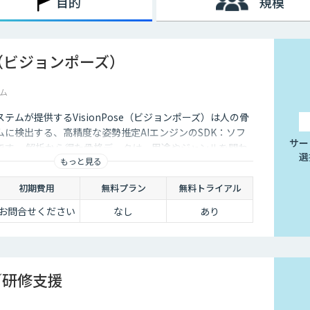
目的
規模
se（ビジョンポーズ）
ム
テムが提供するVisionPose（ビジョンポーズ）は人の骨
に検出する、高精度な姿勢推定AIエンジンのSDK：ソフ
サー
です。 解析から得た骨格データは、用途やジャンルを問わ
選
もっと見る
開発に利用できます。
初期費用
無料プラン
無料トライアル
お問合せください
なし
あり
／研修支援