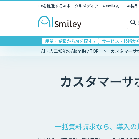
DXを推進するAIポータルメディア「AIsmiley」｜ A
検
索:
産業・業種からAIを探す
サービス・技術から
AI・人工知能のAIsmiley TOP
カスタマーサ
カスタマーサ
一括資料請求なら、導入の