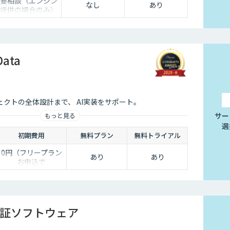
要相談（エンジン
なし
あり
提供の場合のみ）
Data
クトの全体設計まで、 AI実装をサポート。
サー
もっと見る
選
初期費用
無料プラン
無料トライアル
0円（フリープラン
あり
あり
お申込で
1,000point付与の
キャンペーン実施）
証ソフトウェア