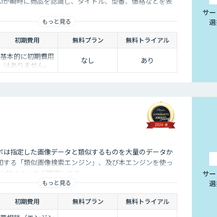
AIが瞬時に商品を認識し、タイトル、型番、価格などを表
サー
もっと見る
選
初期費用
無料プラン
無料トライアル
基本的に初期費用
なし
あり
はありません。
但し、データ整理
やシステム連携の
必要性がある場合
は、カスタマイズ
費用が若干発生す
る可能性はありま
す。
ボは指定した画像データと類似するものを大量のデータか
知する「類似画像検索エンジン」、及び本エンジンを使っ
cMatch』をご提供します。
サー
もっと見る
選
初期費用
無料プラン
無料トライアル