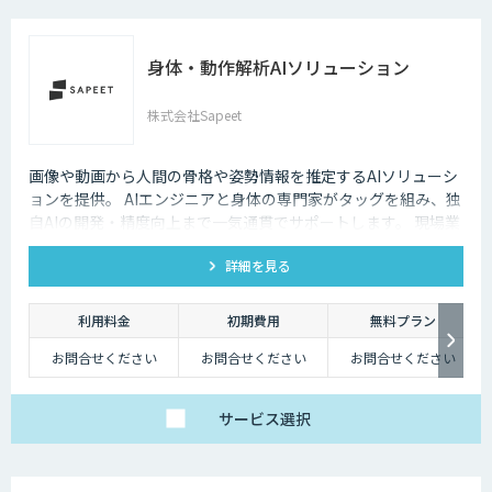
身体・動作解析AIソリューション
株式会社Sapeet
画像や動画から人間の骨格や姿勢情報を推定するAIソリューシ
ョンを提供。 AIエンジニアと身体の専門家がタッグを組み、独
自AIの開発・精度向上まで一気通貫でサポートします。 現場業
務に寄り添ったシステムを構築することで、本当に使われ、成
詳細を見る
果につながるAI導入を実現します。
利用料金
初期費用
無料プラン
お問合せください
お問合せください
お問合せください
サービス
選択