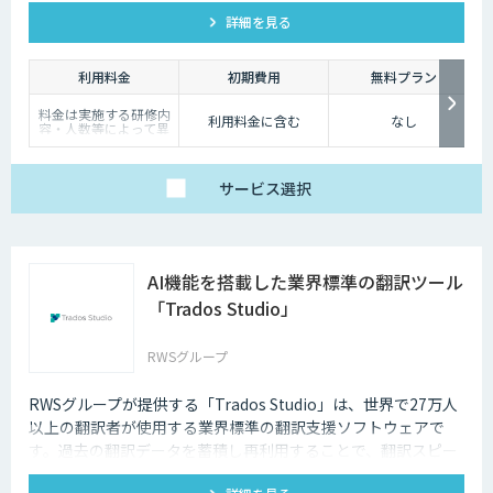
詳細を見る
利用料金
初期費用
無料プラン
料金は実施する研修内
利用料金に含む
なし
容・人数等によって異
なります。まずはお気
軽にお問い合わせくだ
さい。
サービス
選択
AI機能を搭載した業界標準の翻訳ツール
「Trados Studio」
RWSグループ
RWSグループが提供する「Trados Studio」は、世界で27万人
以上の翻訳者が使用する業界標準の翻訳支援ソフトウェアで
す。過去の翻訳データを蓄積し再利用することで、翻訳スピー
ドと翻訳品質を向上します。またAI機能により、迅速にユーザ