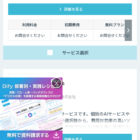
テップ、実際のビジネスデータセットを用いたカリキュラム、
詳細を見る
学びを継続するためのコミュニティ、サポート体制、イベント
開催によるネットワーキング、これらの全てを用いて企業の学
びを支援します。
利用料金
初期費用
無料プラン
お問合せください
お問合せください
お問合せください
サービス
選択
×
AI Canvas
FutureRays株式会社
業務改善に特化したAI活用サービスです。個別のAIサービスや
AI技術の垣根を超えた幅広い選択肢から、費用対効果の高いソ
リューションを提供します。​業務プロセス分析を基に最適なAI
活用を提案し、システムへのAI機能搭載を実現します。 ​課題整
詳細を見る
理から導入後の運用まで伴走し、現実的な成果を追求します。​