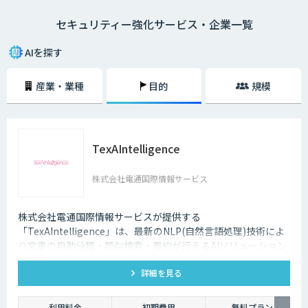
ー業界でAIが導入されている事例は数多くあります。
セキュリティー強化サービス・企業一覧
技術の進歩により、犯罪もより悪質なものへと進化してしまっているのが
現状です。その悪質な犯罪からユーザーの身を守る上でも、AIの導入は大
AIを探す
きな価値をもたらしています。
産業・業種
目的
規模
TexAIntelligence
株式会社電通国際情報サービス
株式会社電通国際情報サービスが提供する
「TexAIntelligence」は、最新のNLP(自然言語処理)技術によ
り文書の自動分類・類似検索・要約が行えるAIソリューション
です。クラウド・お客様自社サーバの両方に対応し、APIによ
詳細を見る
って既存システムとの連携も容易です。これまであきらめてい
た社内文書の活用を、TexAIntelligenceで実現しませんか？
利用料金
初期費用
無料プラン