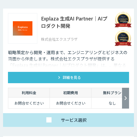
Explaza 生成AI Partner｜AIプ
ロダクト開発
株式会社エクスプラザ
戦略策定から開発・運用まで、エンジニアリングとビジネスの
両面から伴走します。株式会社エクスプラザが提供する
「Explaza 生成AI Partner｜AIプロダクト開発」は、、単なる
PoC（実証実験）にとどまらず、本番環境での運用を見据えた
詳細を見る
高品質・安心なAIプロダクトを開発します。エンタープライズ
レベルのセキュリティと、迅速な実装力で、貴社のAXを具現化
します。
利用料金
初期費用
無料プラン
お問合せください
お問合せください
なし
サービス
選択