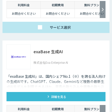
利用料金
初期費用
無料プラン
お問合せください
お問合せください
お問合せください
サービス
選択
exaBase 生成AI
株式会社Exa Enterprise AI
「exaBase 生成AI」は、国内シェアNo.1（※）を誇る法人向け
の生成AIです。ChatGPT、Claude、Geminiなど複数の最新生
成AIモデルを利用できるほか、音声の取り込みや画像の取り込
み・生成にも対応。高精度RAGも標準でご利用いただけます。
詳細を見る
※出典：デロイト トーマツ ミック経済研究所「法人向け生成
AI導入ソリューションサービス市場動向 2024年度版」
利用料金
初期費用
無料プラン