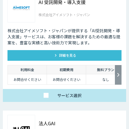
AI 受託開発・導入支援
・AI導入支援（業務分
析・最適化提案）
・基本的なワークフロ
ー自動化
株式会社アイメソフト・ジャパン
・データ分析と効果測
定
・月2回のサポートミ
ーティング
株式会社アイメソフト・ジャパンが提供する「AI受託開発・導
入支援」サービスは、お客様の課題を解決するための最適な提
【プレミアムプラン】
200万円/160時間
案を、豊富な実績と高い技術力で実現します。
・AI導入支援（業務設
計・自動化戦略特定）
・専用AIワークフロー
詳細を見る
の構築と高度な業務自
動化
・継続的なAGENTチュ
ーニングと運用サポー
利用料金
初期費用
無料プラン
ト
・週次のサポートミー
ティング
お問合せください
お問合せください
なし
サービス
選択
法人GAI