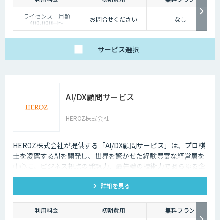
ライセンス 月額
お問合せください
なし
400,000円～
サービス
選択
AI/DX顧問サービス
HEROZ株式会社
HEROZ株式会社が提供する「AI/DX顧問サービス」は、プロ棋
士を凌駕するAIを開発し、世界を驚かせた経験豊富な経営層を
中心に、ビジネス視点の発想力、最先端の技術力であらゆる企
業と組織のDXをAIの力でサポートします。
詳細を見る
利用料金
初期費用
無料プラン