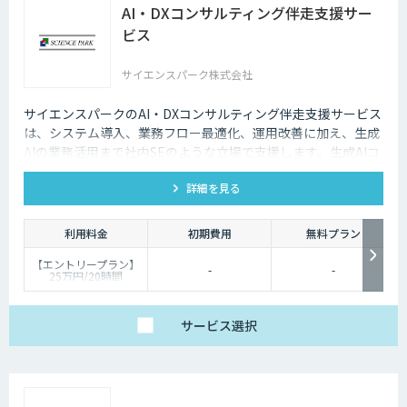
AI・DXコンサルティング伴走支援サー
ビス
サイエンスパーク株式会社
サイエンスパークのAI・DXコンサルティング伴走支援サービス
は、システム導入、業務フロー最適化、運用改善に加え、生成
AIの業務活用まで社内SEのような立場で支援します。生成AIコ
ンサルティング、生成AIシステム開発、RAG、AIエージェント
詳細を見る
開発まで、企画から開発・運用まで一貫して対応します。
利用料金
初期費用
無料プラン
【エントリープラン】
-
-
25万円/20時間
・AI導入支援（業務分
析）
・基本的なワークフロ
ー自動化
サービス
選択
・週次レポート作成/月
1回のサポートミーテ
ィング
【スタンダードプラ
ン】
62.5万円/50時間