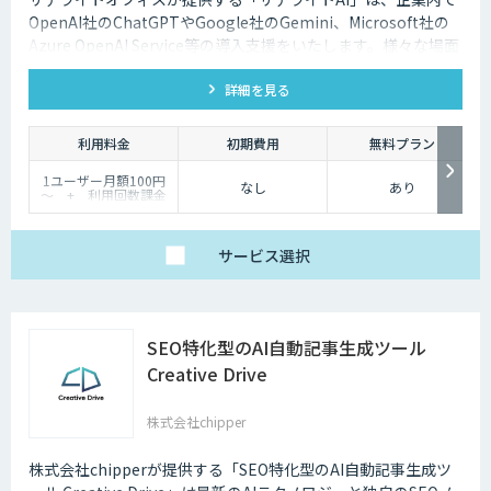
OpenAI社のChatGPTやGoogle社のGemini、Microsoft社の
Azure OpenAI Service等の導入支援をいたします。様々な場面
で生成AIを活用して企業の業務改善をサポートいたします。法
詳細を見る
人向けの生成AIの導入はサテライトオフィスにご相談くださ
い。
利用料金
初期費用
無料プラン
1ユーザー月額100円
なし
あり
～ + 利用回数課金
サービス
選択
SEO特化型のAI自動記事生成ツール
Creative Drive
株式会社chipper
株式会社chipperが提供する「SEO特化型のAI自動記事生成ツ