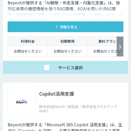
Beyontが提供する「AI開発・伴走支援・内製化支援」は、技
術伝承等の機密情報を扱うRAG環境、AOAIを用いたRAG環
境、画像認識を活用したプロダクト開発等にも柔軟に対応しま
す。
詳細を見る
利用料金
初期費用
無料プラン
お問合せください
お問合せください
お問合せください
サービス
選択
Copilot活用支援
株式会社Beyont（旧社名：株式会社スキルアップ
NeXt）
Beyontが提供する「Microsoft 365 Copilot 活用支援」は、生
成AI「Copilot」を活用し、企業の業務効率化とビジネス革新