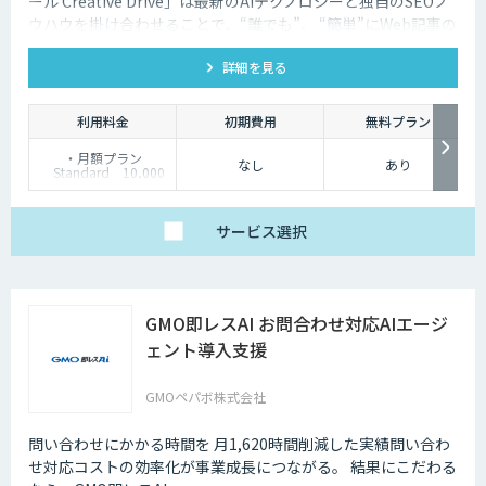
ール Creative Drive」は最新のAIテクノロジーと独自のSEOノ
ウハウを掛け合わせることで、“誰でも”、 “簡単”にWeb記事の
執筆によるコンテンツマーケティングを可能にします。
詳細を見る
利用料金
初期費用
無料プラン
・月額プラン
なし
あり
Standard 10,000
円
Professional 25,000
円
Premium. 50,000円
サービス
選択
・年額プラン
Standard 90,000
円（7,500円/月）
Professional
225,000円（18,750
GMO即レスAI お問合わせ対応AIエージ
円/月)
Premium. 450,000
ェント導入支援
円（37,500円/月)
※全て税込価格
GMOペパボ株式会社
問い合わせにかかる時間を 月1,620時間削減した実績問い合わ
せ対応コストの効率化が事業成長につながる。 結果にこだわる