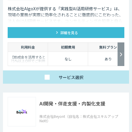
株式会社AlgoXが提供する「実践型AI活用研修サービス」は、
現場の業務が実際に効率化されることに徹底的にこだわった、
法人向けAI研修サービスです。コンサルティングの知見と自ら
考え・実践する研修設計により、今日から実務で使えるスキ
詳細を見る
ル・考え方を体得頂けます。
利用料金
初期費用
無料プラン
【助成金を活用すると
なし
あり
75%以上OFFでご利用
可能です】
料金は研修内容・人数
によって異なります。
まずはお気軽にお問い
サービス
選択
合わせください。
AI開発・伴走支援・内製化支援
株式会社Beyont（旧社名：株式会社スキルアップ
NeXt）