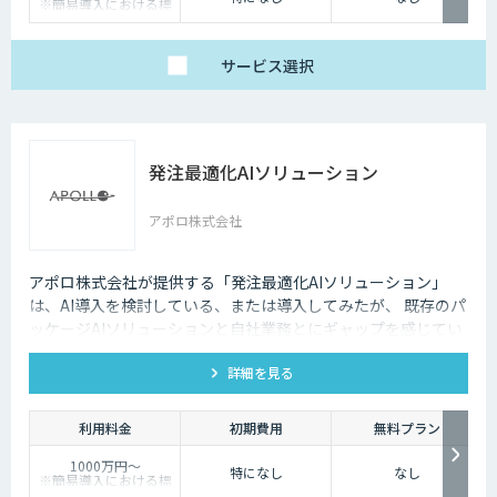
※簡易導入における標
準開発期間は4ヵ月
※状況によっては、
400万円～の検討も可
能
サービス
選択
発注最適化AIソリューション
アポロ株式会社
アポロ株式会社が提供する「発注最適化AIソリューション」
は、AI導入を検討している、または導入してみたが、 既存のパ
ッケージAIソリューションと自社業務とにギャップを感じてい
る企業様向けのソリューションです。 弊社AIソリューション
詳細を見る
は、貴社業務にフィットするカスタマイズをし、AI導入効果を
最大化します。
利用料金
初期費用
無料プラン
1000万円～
特になし
なし
※簡易導入における標
準開発期間は4ヵ月