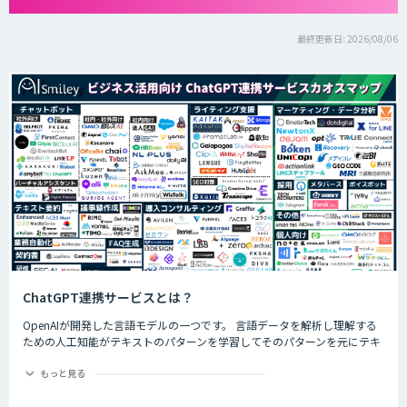
最終更新日: 2026/08/06
ChatGPT連携サービスとは？
OpenAIが開発した言語モデルの一つです。 言語データを解析し理解する
ための人工知能がテキストのパターンを学習してそのパターンを元にテキ
ストを生成したり自然言語のタスクを実行したりすることができます。
ChatGPTの最大の特徴として、人間との自然な対話を模倣することがで
もっと見る
き、多くの企業や研究者によりさまざまな応用分野で活用されています。