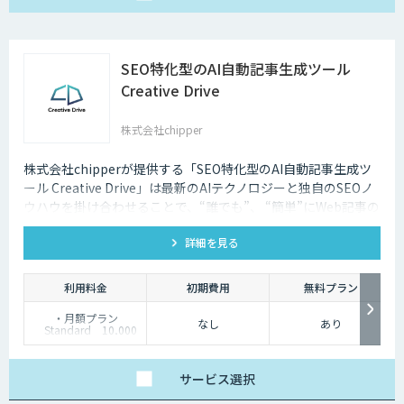
SEO特化型のAI自動記事生成ツール
Creative Drive
株式会社chipper
株式会社chipperが提供する「SEO特化型のAI自動記事生成ツ
ール Creative Drive」は最新のAIテクノロジーと独自のSEOノ
ウハウを掛け合わせることで、“誰でも”、 “簡単”にWeb記事の
執筆によるコンテンツマーケティングを可能にします。
詳細を見る
利用料金
初期費用
無料プラン
・月額プラン
なし
あり
Standard 10,000
円
Professional 25,000
円
Premium. 50,000円
サービス
選択
・年額プラン