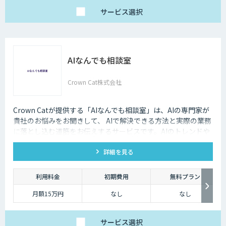
サービス
選択
AIなんでも相談室
Crown Cat株式会社
Crown Catが提供する「AIなんでも相談室」は、AIの専門家が
貴社のお悩みをお聞きして、 AIで解決できる方法と実際の業務
に落とし込む道筋をお伝えするサービスです。AIのトレンドや
最新の事例はもちろん、自社にあった活用を安価にクイックに
詳細を見る
知ることができます。
利用料金
初期費用
無料プラン
月額15万円
なし
なし
サービス
選択