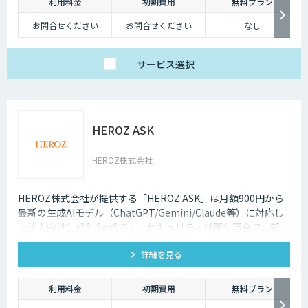
利用料金
初期費用
無料プラン
お問合せください
お問合せください
なし
サービス
選択
HEROZ ASK
HEROZ株式会社
HEROZ株式会社が提供する「HEROZ ASK」は月額900円から
最新の生成AIモデル（ChatGPT/Gemini/Claude等）に対応し
た法人向け生成AI SaaSです。セキュリティ対策も万全で、部
署・グループごとの活用が可能です。RAGやダッシュボードの
詳細を見る
搭載から議事録やOCR、スライド生成等のオプション機能も充
実しており、社内の生成AI活用の促進、定着までを伴走して支
援します。
利用料金
初期費用
無料プラン