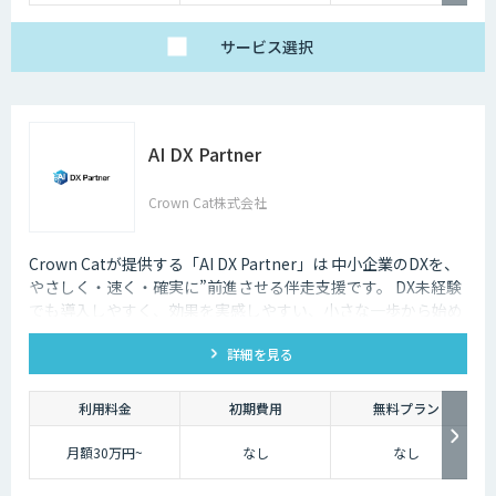
サービス
選択
AI DX Partner
Crown Cat株式会社
Crown Catが提供する「AI DX Partner」は 中小企業のDXを、
やさしく・速く・確実に”前進させる伴走支援です。 DX未経験
でも導入しやすく、効果を実感しやすい、小さな一歩から始め
るDX支援サービスです。 AI DX Partnerは、大手企業のDX支援
詳細を見る
で培ったノウハウをベースに、 地方・中小企業のための“現実
的なDX”を設計・実装・運用まで一貫して支援いたします。 私
たちは、コンサル×開発×AIの力で、現場に寄り添った 『ちょ
利用料金
初期費用
無料プラン
うどいいDX』を実現します。
月額30万円~
なし
なし