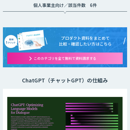
Standard 90,000
個人事業主向け／該当件数 6件
円（7,500円/月）
Professional
225,000円（18,750
円/月)
Premium. 450,000
円（37,500円/月)
※全て税込価格
プロダクト資料をまとめて
比較・確認したい方はこちら
このカテゴリを全て無料で資料請求する
ChatGPT（チャットGPT）の仕組み