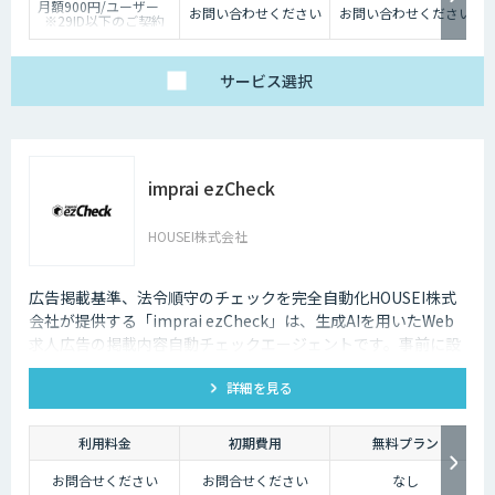
月額900円/ユーザー
お問い合わせください
お問い合わせください
※29ID以下のご契約
は、月額1,980円/ユー
ザー
サービス
選択
imprai ezCheck
HOUSEI株式会社
広告掲載基準、法令順守のチェックを完全自動化HOUSEI株式
会社が提供する「imprai ezCheck」は、生成AIを用いたWeb
求人広告の掲載内容自動チェックエージェントです。事前に設
定されたチェック条件に基づき、対象求人サイトを自動で巡回
詳細を見る
し、結果レポートを送信します。
利用料金
初期費用
無料プラン
お問合せください
お問合せください
なし