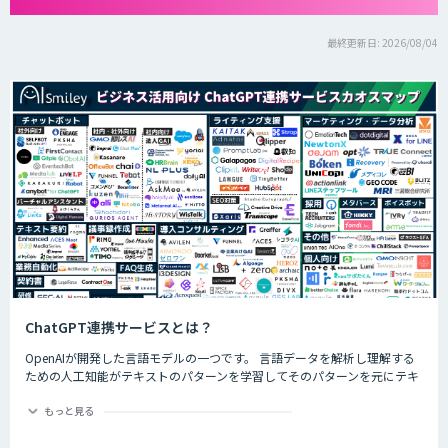
最終更新日: 2026/08/04
ChatGPT連携サービスとは？
OpenAIが開発した言語モデルの一つです。 言語データを解析し理解する
ための人工知能がテキストのパターンを学習してそのパターンを元にテキ
ストを生成したり自然言語のタスクを実行したりすることができます。
ChatGPTの最大の特徴として、人間との自然な対話を模倣することがで
もっと見る
き、多くの企業や研究者によりさまざまな応用分野で活用されています。