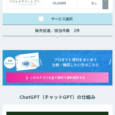
①マルチテナントプラ
50,000円
なし
ン：74,800 円/月
②スタータープラン：
49,800円/月
③スタンダードプラ
ン：89,800円/月
サービス
選択
④ワイドプラン：
149,800円/月
販売促進／該当件数 2件
プロダクト資料をまとめて
比較・確認したい方はこちら
このカテゴリを全て無料で資料請求する
ChatGPT（チャットGPT）の仕組み