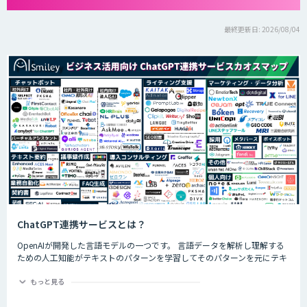
最終更新日: 2026/08/04
ChatGPT連携サービスとは？
OpenAIが開発した言語モデルの一つです。 言語データを解析し理解する
ための人工知能がテキストのパターンを学習してそのパターンを元にテキ
ストを生成したり自然言語のタスクを実行したりすることができます。
ChatGPTの最大の特徴として、人間との自然な対話を模倣することがで
もっと見る
き、多くの企業や研究者によりさまざまな応用分野で活用されています。