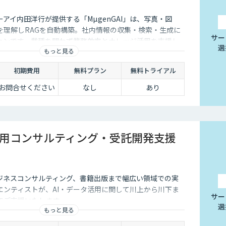
アイ内田洋行が提供する「MµgenGAI」は、写真・図
を理解しRAGを自動構築。社内情報の収集・検索・生成に
サー
ションです。業種を問わず業務効率とナレッジ活用を支援し
選
もっと見る
初期費用
無料プラン
無料トライアル
お問合せください
なし
あり
活用コンサルティング・受託開発支援
ビジネスコンサルティング、書籍出版まで幅広い領域での実
エンティストが、AI・データ活用に関して川上から川下ま
サー
でご支援いたします。
選
もっと見る