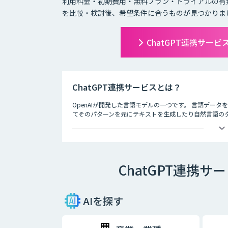
利用料金・初期費用・無料プラン・トライアルの有
を比較・検討後、希望条件に合うものが見つかりま
ChatGPT連携サー
ChatGPT連携サービスとは？
OpenAIが開発した言語モデルの一つです。 言語デー
てそのパターンを元にテキストを生成したり自然言語のタス
徴として、人間との自然な対話を模倣することができ、
す。
ChatGPT連携
AIを探す