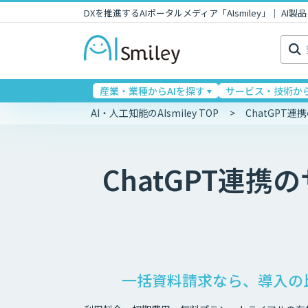
DXを推進するAIポータルメディア「AIsmiley」｜ A
検
索:
産業・業種からAIを探す
サービス・技術から
AI・人工知能のAIsmiley TOP
ChatGPT
ChatGPT連携
の
一括資料請求なら、導入の