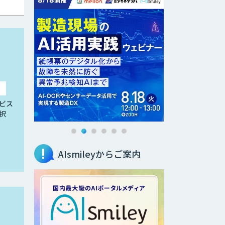
ビス
択
AIsmileyからご案内