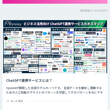
最終更新日: 2026/08/04
ChatGPT連携サービスとは？
OpenAIが開発した言語モデルの一つです。 言語データを解析し理解する
ための人工知能がテキストのパターンを学習してそのパターンを元にテキ
ストを生成したり自然言語のタスクを実行したりすることができます。
ChatGPTの最大の特徴として、人間との自然な対話を模倣することがで
もっと見る
き、多くの企業や研究者によりさまざまな応用分野で活用されています。