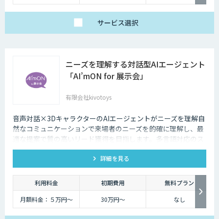
サービス
選択
ニーズを理解する対話型AIエージェント
「AI’mON for 展示会」
有限会社kivotoys
音声対話×3DキャラクターのAIエージェントがニーズを理解自
然なコミュニケーションで来場者のニーズを的確に理解し、最
適な提案で質の高いリード獲得を目指します。多言語対応のス
タッフとして、人件費削減も実現。対話記録の取得・分析で展
詳細を見る
示会後の追客も確実な成果へ。
利用料金
初期費用
無料プラン
月額料金：５万円〜
30万円〜
なし