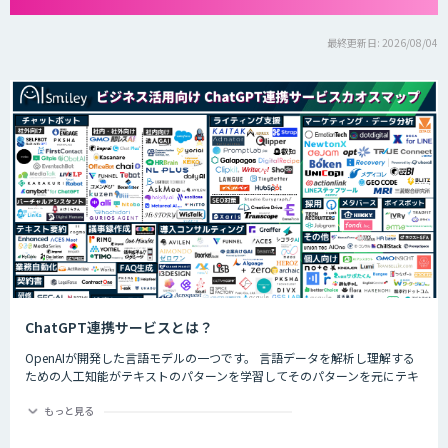
最終更新日: 2026/08/04
ChatGPT連携サービスとは？
OpenAIが開発した言語モデルの一つです。 言語データを解析し理解する
ための人工知能がテキストのパターンを学習してそのパターンを元にテキ
ストを生成したり自然言語のタスクを実行したりすることができます。
ChatGPTの最大の特徴として、人間との自然な対話を模倣することがで
もっと見る
き、多くの企業や研究者によりさまざまな応用分野で活用されています。