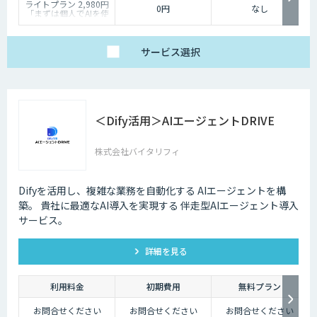
ライトプラン 2,980円
0円
なし
「まずは個人でAIを使
い倒したい」方に
・1名様利用
・AIチャット無制限
で、日々の壁打ちや調
サービス
選択
査を効率化
※AIスライド作成など
一部機能制限あり
スタンダードプラン
30,000円
「チームで業務を劇的
＜Dify活用＞AIエージェントDRIVE
に変えたい」方に
・5名様まで一律料金
で使い放題
・全機能制限なし！ AI
株式会社バイタリフィ
スライドも自動作成
・1名あたり実質6,000
円で、チームの生産性
を最大化
Difyを活用し、複雑な業務を自動化する AIエージェントを構
築。 貴社に最適なAI導入を実現する 伴走型AIエージェント導入
サービス。
詳細を見る
利用料金
初期費用
無料プラン
お問合せください
お問合せください
お問合せください