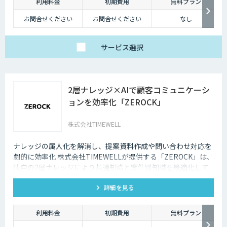
利用料金
初期費用
無料プラン
お問合せください
お問合せください
なし
サービス
選択
2層ナレッジ×AIで顧客コミュニケーシ
ョンを効率化「ZEROCK」
株式会社TIMEWELL
ナレッジの属人化を解消し、提案資料作成や問い合わせ対応を
劇的に効率化 株式会社TIMEWELLが提供する「ZEROCK」は、
独自の2層ナレッジにより共通知識と案件別知識を最適化して
活用できるAIエージェントです 。資料作成や返信工数を最大
詳細を見る
80%削減し、商談獲得までを自動化します。
利用料金
初期費用
無料プラン