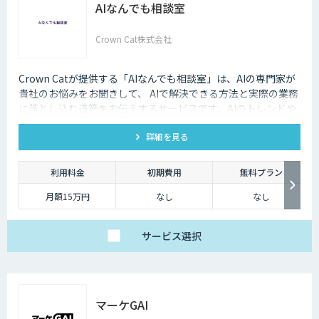
AIなんでも相談室
Crown Cat株式会社
Crown Catが提供する「AIなんでも相談室」は、AIの専門家が
貴社のお悩みをお聞きして、 AIで解決できる方法と実際の業務
に落とし込む道筋をお伝えするサービスです。AIのトレンドや
最新の事例はもちろん、自社にあった活用を安価にクイックに
詳細を見る
知ることができます。
利用料金
初期費用
無料プラン
月額15万円
なし
なし
サービス
選択
マーケGAI