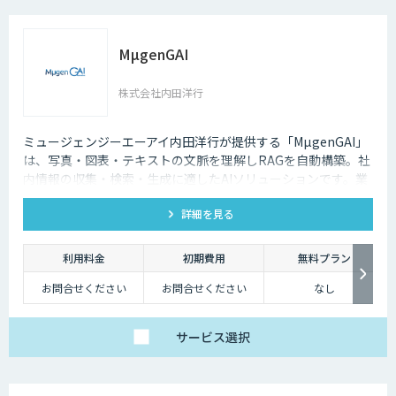
MµgenGAI
株式会社内田洋行
ミュージェンジーエーアイ内田洋行が提供する「MµgenGAI」
は、写真・図表・テキストの文脈を理解しRAGを自動構築。社
内情報の収集・検索・生成に適したAIソリューションです。業
種を問わず業務効率とナレッジ活用を支援します。
詳細を見る
利用料金
初期費用
無料プラン
お問合せください
お問合せください
なし
サービス
選択