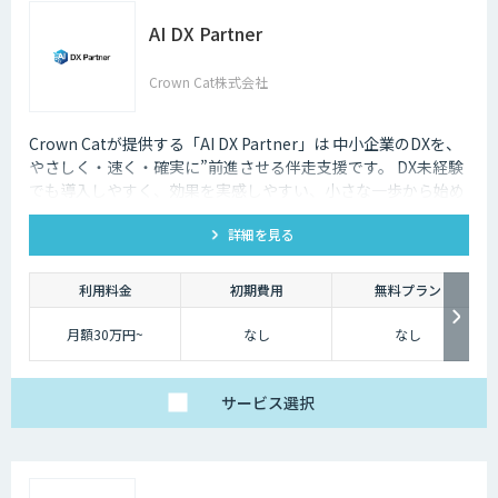
AI DX Partner
Crown Cat株式会社
Crown Catが提供する「AI DX Partner」は 中小企業のDXを、
やさしく・速く・確実に”前進させる伴走支援です。 DX未経験
でも導入しやすく、効果を実感しやすい、小さな一歩から始め
るDX支援サービスです。 AI DX Partnerは、大手企業のDX支援
詳細を見る
で培ったノウハウをベースに、 地方・中小企業のための“現実
的なDX”を設計・実装・運用まで一貫して支援いたします。 私
たちは、コンサル×開発×AIの力で、現場に寄り添った 『ちょ
利用料金
初期費用
無料プラン
うどいいDX』を実現します。
月額30万円~
なし
なし
サービス
選択