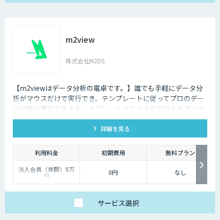
m2view
株式会社M2DS
【m2viewはデータ分析の電卓です。】誰でも手軽にデータ分
析がマウスだけで実行でき、テンプレートに従ってプロのデー
タ分析が実行できます。タブレットやスマホなどマルチデバイ
ス対応で、ブラウザから利用できます。現状分析や需要予測な
詳細を見る
ど高度なデータ分析があなたの社内で実現できます。
利用料金
初期費用
無料プラン
法人会員（年額）8万
0円
なし
円
サービス
選択