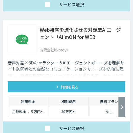
サービス
選択
Web接客を進化させる対話型AIエージ
ェント「AI’mON for WEB」
有限会社kivotoys
音声対話×3DキャラクターのAIエージェントがニーズを理解サ
イト訪問者との自然なコミュニケーションでニーズを的確に理
解し、最適な提案でコンバージョンへと導きます。チャットボ
ットを超えた最強のデジタル営業、デジタル広報担当です。
詳細を見る
利用料金
初期費用
無料プラン
月額料金：５万円〜
30万円〜
なし
サービス
選択