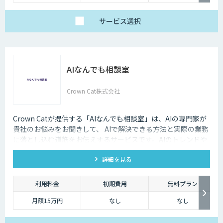
サービス
選択
AIなんでも相談室
Crown Cat株式会社
Crown Catが提供する「AIなんでも相談室」は、AIの専門家が
貴社のお悩みをお聞きして、 AIで解決できる方法と実際の業務
に落とし込む道筋をお伝えするサービスです。AIのトレンドや
最新の事例はもちろん、自社にあった活用を安価にクイックに
詳細を見る
知ることができます。
利用料金
初期費用
無料プラン
月額15万円
なし
なし