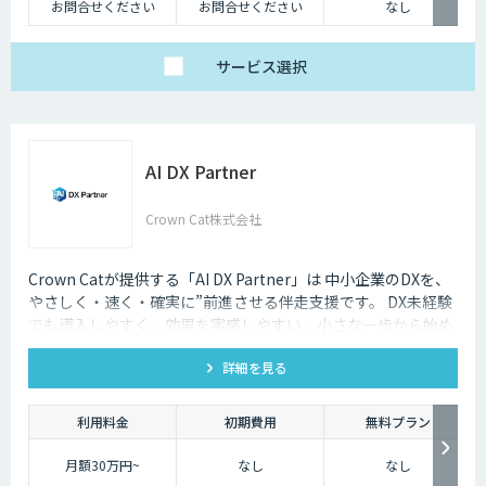
お問合せください
お問合せください
なし
サービス
選択
AI DX Partner
Crown Cat株式会社
Crown Catが提供する「AI DX Partner」は 中小企業のDXを、
やさしく・速く・確実に”前進させる伴走支援です。 DX未経験
でも導入しやすく、効果を実感しやすい、小さな一歩から始め
るDX支援サービスです。 AI DX Partnerは、大手企業のDX支援
詳細を見る
で培ったノウハウをベースに、 地方・中小企業のための“現実
的なDX”を設計・実装・運用まで一貫して支援いたします。 私
たちは、コンサル×開発×AIの力で、現場に寄り添った 『ちょ
利用料金
初期費用
無料プラン
うどいいDX』を実現します。
月額30万円~
なし
なし