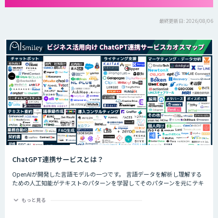
最終更新日: 2026/08/06
ChatGPT連携サービスとは？
OpenAIが開発した言語モデルの一つです。 言語データを解析し理解する
ための人工知能がテキストのパターンを学習してそのパターンを元にテキ
ストを生成したり自然言語のタスクを実行したりすることができます。
ChatGPTの最大の特徴として、人間との自然な対話を模倣することがで
もっと見る
き、多くの企業や研究者によりさまざまな応用分野で活用されています。