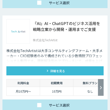
サービス
選択
『AI』AI・ChatGPTのビジネス活用を
戦略立案から開発・運用までご支援
株式会社TechArtist
株式会社TechArtistは大手コンサルティングファーム・大手メ
ーカー・CXO経験者のみで構成されている少数精鋭プロフェッ
ショナル集団です。課題解決型のアプローチにて、成果を上げ
るソリューションを『高速』『高品質』『低予算』でご提供可
詳細を見る
能です。
利用料金
初期費用
無料プラン
月10万円〜
10万円
なし
サービス
選択