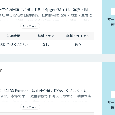
アイ内田洋行が提供する「MµgenGAI」は、写真・図
を理解しRAGを自動構築。社内情報の収集・検索・生成に
サー
ションです。業種を問わず業務効率とナレッジ活用を支援し
選
もっと見る
初期費用
無料プラン
無料トライアル
お問合せください
なし
あり
r
する「AI DX Partner」は 中小企業のDXを、やさしく・速
る伴走支援です。 DX未経験でも導入しやすく、効果を実
から始めるDX支援サービスです。 AI DX Partnerは、
サー
もっと見る
選
培ったノウハウをベースに、 地方・中小企業のための“現
実装・運用まで一貫して支援いたします。 私たちは、コン