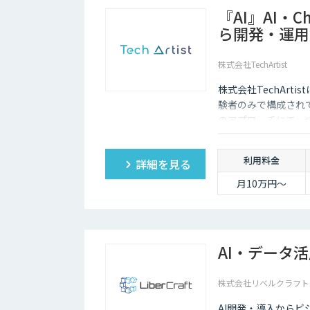
『AI』AI・
ら開発・運用
株式会社TechArtist
株式会社TechArt
験者のみで構成され
のアプローチにて、
算』でご提供可能で
利用料金
詳細を見る
月10万円〜
AI・データ
株式会社リベルクラフト
AI開発・導入から