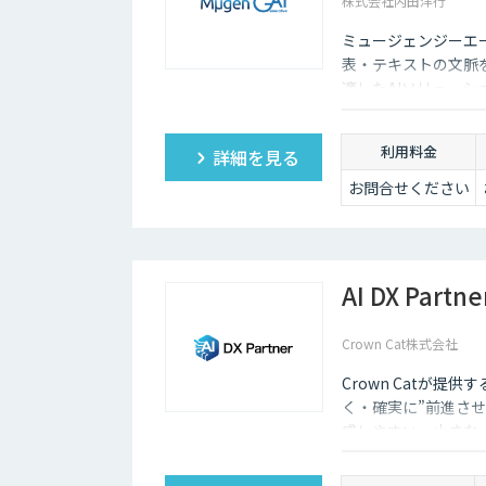
株式会社内田洋行
ミュージェンジーエー
表・テキストの文脈
適したAIソリュー
ます。
利用料金
詳細を見る
お問合せください
AI DX Partne
Crown Cat株式会社
Crown Catが提供
く・確実に”前進させ
感しやすい、小さな一歩
大手企業のDX支援で
実的なDX”を設計・