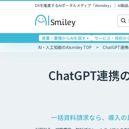
DXを推進するAIポータルメディア「AIsmiley」｜ A
検
索:
産業・業種からAIを探す
サービス・技術から
AI・人工知能のAIsmiley TOP
ChatGPT
ChatGPT連携
一括資料請求なら、導入の