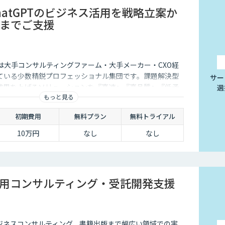
ChatGPTのビジネス活用を戦略立案か
までご支援
istは大手コンサルティングファーム・大手メーカー・CXO経
ている少数精鋭プロフェッショナル集団です。課題解決型
サー
成果を上げるソリューションを『高速』『高品質』『低予
選
もっと見る
す。
初期費用
無料プラン
無料トライアル
10万円
なし
なし
活用コンサルティング・受託開発支援
ビジネスコンサルティング、書籍出版まで幅広い領域での実