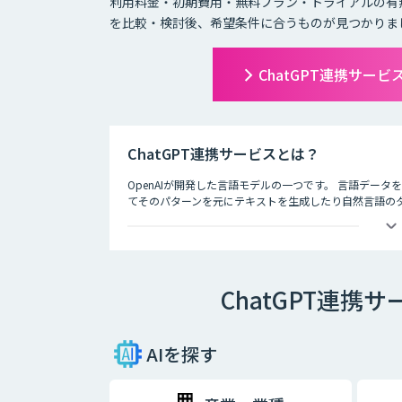
利用料金・初期費用・無料プラン・トライアルの有
を比較・検討後、希望条件に合うものが見つかりま
ChatGPT連携サー
ChatGPT連携サービスとは？
OpenAIが開発した言語モデルの一つです。 言語デー
てそのパターンを元にテキストを生成したり自然言語のタス
徴として、人間との自然な対話を模倣することができ、
す。
ChatGPT連
AIを探す