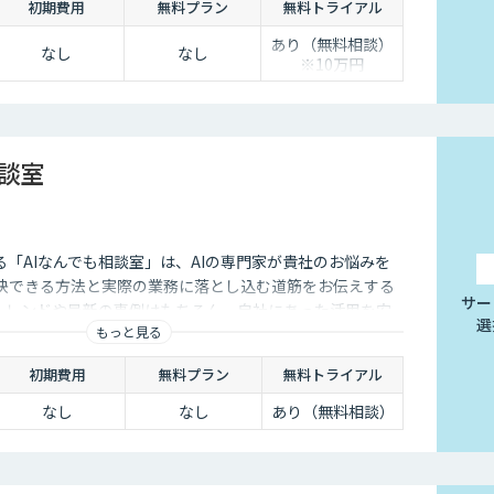
初期費用
無料プラン
無料トライアル
で、現場に寄り添った 『ちょうどいいDX』を実現します。
あり（無料相談）
なし
なし
※10万円
相談室
供する「AIなんでも相談室」は、AIの専門家が貴社のお悩みを
解決できる方法と実際の業務に落とし込む道筋をお伝えする
サー
のトレンドや最新の事例はもちろん、自社にあった活用を安
選
もっと見る
ことができます。
初期費用
無料プラン
無料トライアル
なし
なし
あり（無料相談）