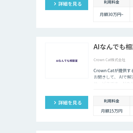
利用料金
詳細を見る
サル×開発×AIの力
月額30万円~
AIなんでも
Crown Cat株式会社
Crown Catが提
お聞きして、 AIで
サービスです。AI
価にクイックに知る
利用料金
詳細を見る
月額15万円