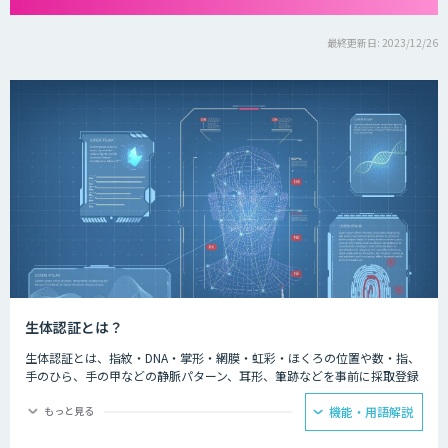
最終更新日: 2023/12/26
生体認証とは？
生体認証とは、指紋・DNA・掌形・網膜・虹彩・ほくろの位置や数・指、
手のひら、手の甲などの静脈パターン、耳形、筆跡などを事前に採取登録
し、センサーなどで取得した情報を比較することで認証を行う方式のこ
と。 画像レベルの認証から生体反応の検出での認証まで様々な方式が存
もっと見る
機能・用語解説
在する。