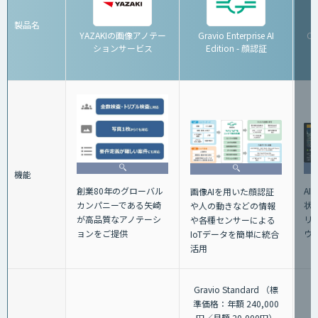
製品名
YAZAKIの画像アノテー
Gravio Enterprise AI
C
ションサービス
Edition - 顔認証
機能
A
創業80年のグローバル
画像AIを用いた顔認証
状
カンパニーである矢崎
や人の動きなどの情報
リ
が高品質なアノテーシ
や各種センサーによる
ウ
ョンをご提供
IoTデータを簡単に統合
活用
Gravio Standard （標
準価格：年額 240,000
円／月額 20,000円）