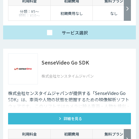
利用料金
初期費用
無料プラン
分類：¥5～
初期費用なし
なし
短形：¥10～
キーポイント： ¥7～
※料金は要件によって
異なるため、お見積も
りください
サービス
選択
SenseVideo Go SDK
株式会社センスタイムジャパン
株式会社センスタイムジャパンが提供する「SenseVideo Go
SDK」は、車両や人物の状態を把握するための映像解析ソフト
ウェアです。 このソフトではカメラに映る車両・人物を検出・
追跡します。更に四輪車や二輪車の車種・色、人物の性別・年
詳細を見る
代・服装などの属性も同時に認識します。
利用料金
初期費用
無料プラン