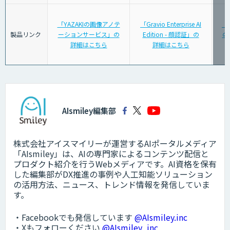
「YAZAKIの画像アノテ
「Gravio Enterprise AI
「
製品リンク
ーションサービス」の
Edition - 顔認証」の
の
詳細はこちら
詳細はこちら
AIsmiley編集部
株式会社アイスマイリーが運営するAIポータルメディア
「AIsmiley」は、AIの専門家によるコンテンツ配信と
プロダクト紹介を行うWebメディアです。AI資格を保有
した編集部がDX推進の事例や人工知能ソリューション
の活用方法、ニュース、トレンド情報を発信していま
す。
・Facebookでも発信しています
@AIsmiley.inc
・Xもフォローください
@AIsmiley_inc