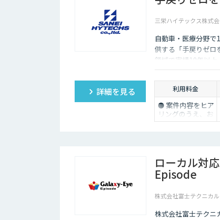
三栄ハイテックス株式会
自動車・医療分野で
供する「手戻りゼロ
領域で実績10年以上
防ぎ高精度な教師デ
利用料金
詳細を見る
⚫ 案件内容をヒア
リングのうえ、お
見積りを作成しま
す
⚫ 初回のお取引で
は、トライアル実
施後に概算見積を
ローカル対応文
ご提示いたします
Episode
⚫ ご予算や納期条
件に応じたご提案
も可能です
株式会社富士テクニカル
株式会社富士テクニカル