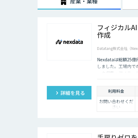
産業・業種
フィジカルA
作成
Datatang株式会社（Nex
Nexdataは総額2
しました。工場内での
ータ収集・アノテー
製データセットまで
ションを提供いたし
利用料金
詳細を見る
お問い合わせくだ
さい
手戻りゼロを