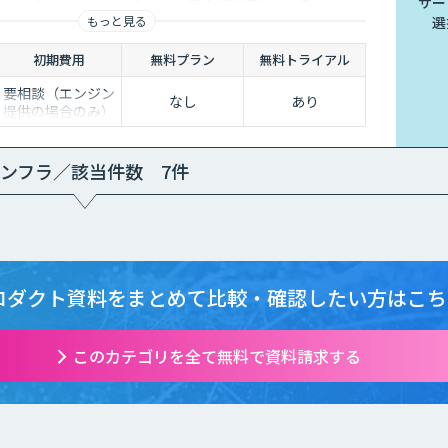
は、お客様のニーズにピッタリ合った画像AIソリューショ
サー
もっと見る
選
0件以上の実績。無料トライアルもあり、初めての方でも安心
！
初期費用
無料プラン
無料トライアル
要相談（エンジン
なし
あり
提供の場合のみ）
ンフラ／該当件数 7件
ロダクト資料をまとめて
比較・確認したい方はこち
このカテゴリを全て無料で資料請求する