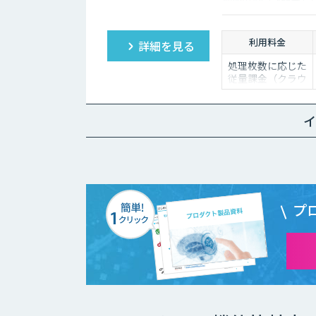
納期のAI受託開発」
ン開発します。20
してお任せください
利用料金
詳細を見る
処理枚数に応じた
従量課金（クラウ
ドソリューショ
ン）、オンプレミ
ス対応、エンジン
イ
の一括提供など、
ご要望に応じて柔
軟に対応します。
データ処理のみ希
望する場合は、目
安として写真一枚
あたり数円程度と
プ
お考えください。