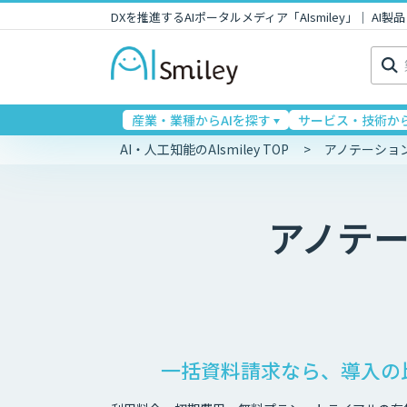
DXを推進するAIポータルメディア「AIsmiley」｜ A
検
索:
産業・業種からAIを探す
サービス・技術から
AI・人工知能のAIsmiley TOP
アノテーショ
アノテ
一括資料請求なら、導入の