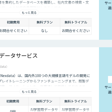
書を集約したデータベースを構築し、社内文書の検索・文
サー
なローカル対応文書管理AIシステムです。
選
もっと見る
初期費用
無料プラン
無料トライアル
お問合せください
なし
お問合せください
習データサービス
data）
社（Nexdata）は、国内外100つの大規模言語モデルの開発に
プレイトレーニングからファンチューニングまで、既製デ
収集・アノテーションを一気貫通して提供しております。
サー
もっと見る
選
初期費用
無料プラン
無料トライアル
AI学習用データサ
AI学習用データサ
0円