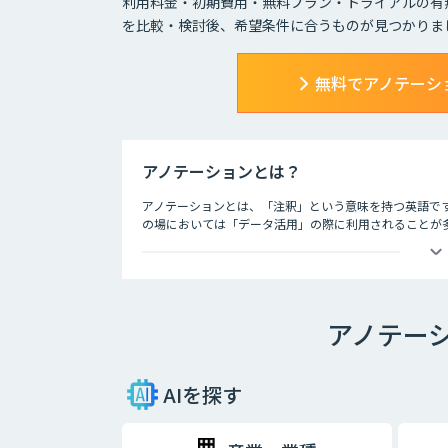
利用料金・初期費用・無料プラン・トライアルの有
を比較・検討後、希望条件に合うものが見つかりま
無料でアノテーシ
アノテーションとは？
アノテーションとは、「注釈」という意味を持つ英語で
の場においては「データ活用」の際に利用されることが多
対してタグやメタデータなどの情報を与えること」と定
そんなアノテーションですが、近年はビッグデータ関連の
テーションの需要も高まりつつある状況です。アノテー
要な業務であり、大量のデータを分析していく上では欠
アノテー
AIを探す