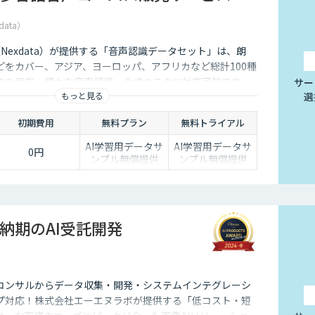
data）
社（Nexdata）が提供する「音声認識データセット」は、朗
どをカバー、アジア、ヨーロッパ、アフリカなど総計100種
スを保有、様々な音声認識・合成タスクに対応可能です。
サー
もっと見る
選
初期費用
無料プラン
無料トライアル
AI学習用データサ
AI学習用データサ
0円
ンプル無償提供
ンプル無償提供
納期のAI受託開発
コンサルからデータ収集・開発・システムインテグレーシ
プ対応！株式会社エーエヌラボが提供する「低コスト・短