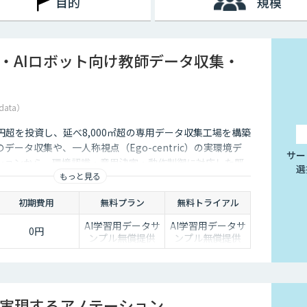
目的
規模
I・AIロボット向け教師データ収集・
data）
5億円超を投資し、延べ8,000㎡超の専用データ収集工場を構築
データ収集や、一人称視点（Ego-centric）の実環境デ
サー
ションから、環境認識・意思決定・動作制御に対応した既
選
もっと見る
、フィジカルAI開発を加速させる包括的なデータソリュー
ます。
初期費用
無料プラン
無料トライアル
AI学習用データサ
AI学習用データサ
0円
ンプル無償提供
ンプル無償提供
実現するアノテーション