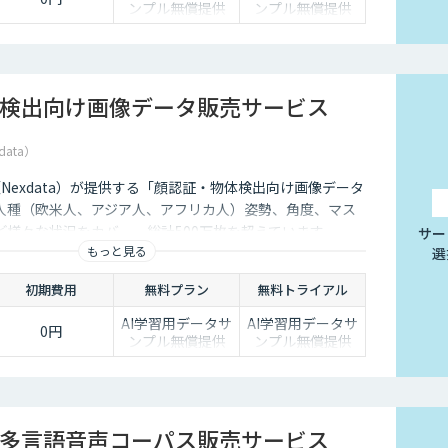
ンプル無償提供
ンプル無償提供
検出向け画像データ販売サービス
data）
社（Nexdata）が提供する「顔認証・物体検出向け画像データ
人種（欧米人、アジア人、アフリカ人）姿勢、角度、マス
ど様々な状況をカバー、総計500万枚を超えています。
サー
もっと見る
選
初期費用
無料プラン
無料トライアル
AI学習用データサ
AI学習用データサ
0円
ンプル無償提供
ンプル無償提供
多言語音声コーパス販売サービス