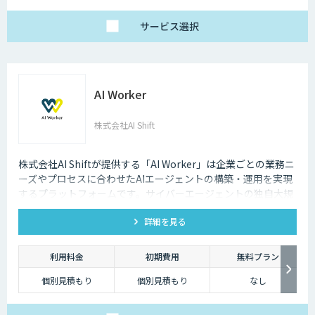
サービス
選択
AI Worker
株式会社AI Shift
株式会社AI Shiftが提供する「AI Worker」は企業ごとの業務ニ
ーズやプロセスに合わせたAIエージェントの構築・運用を実現
するプラットフォームです。サイバーエージェントの独自大規
模言語モデルの開発知見と、当社の生成AI導入支援の経験を活
詳細を見る
かし開発しました。 当社では、AIエージェントの活用戦略か
ら、導入後の運用や定着まで一気通貫でご支援いたしますの
で、お気軽にご相談ください。
利用料金
初期費用
無料プラン
個別見積もり
個別見積もり
なし