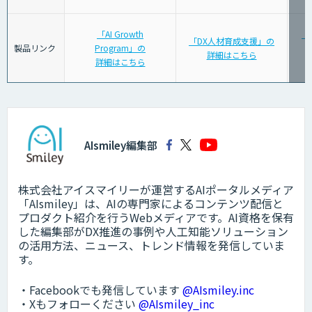
「AI Growth
「
「DX人材育成支援」の
製品リンク
Program」の
詳細はこちら
詳細はこちら
AIsmiley編集部
株式会社アイスマイリーが運営するAIポータルメディア
「AIsmiley」は、AIの専門家によるコンテンツ配信と
プロダクト紹介を行うWebメディアです。AI資格を保有
した編集部がDX推進の事例や人工知能ソリューション
の活用方法、ニュース、トレンド情報を発信していま
す。
・Facebookでも発信しています
@AIsmiley.inc
・Xもフォローください
@AIsmiley_inc