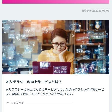
最終更新日: 2026/08/06
AIリテラシーの向上サービスとは？
AIリテラシーの向上のためのサービスには、AIプログラミング学習サービ
ス、講座、研修、ワークショップなどがあります。
情報処理推進機構の調べでは、AI人材の獲得・確保状況についてIT企業の
もっと見る
14.3%が「AI人材はいる」と回答し、28.4%が「AI人材はいないが、獲
得・確保を検討している」と回答しています。また、ユーザー企業におい