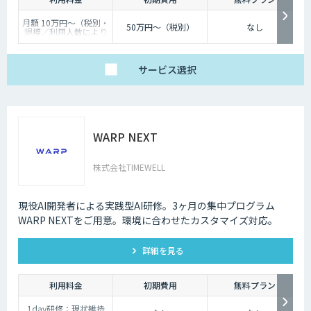
月額 10万円〜（税別・
50万円〜（税別）
なし
規模／利用人数により
個別見積）
サービス
選択
WARP NEXT
株式会社TIMEWELL
現役AI開発者による実践型AI研修。3ヶ月の集中プログラム
WARP NEXTをご用意。環境に合わせたカスタマイズ対応。
詳細を見る
利用料金
初期費用
無料プラン
1day研修：現状維持