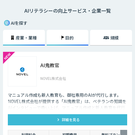
ては82%が「AI人材はいない。確保・獲得の予定はない。未検討」と回答
AIリテラシーの向上サービス・企業一覧
しています。 AIを扱えるエンジニアがいない、AIを導入するプロジェクト
のマネジメントができない、AIの活用アイデアが出ないなどの課題を解決
するには、チームのAIリテラシー向上が大切です。
AIを探す
産業・業種
目的
規模
AI鬼教官
NOVEL株式会社
マニュアル作成も新人教育も、御社専用のAIが代行します。
NOVEL株式会社が提供する「AI鬼教官」は、ベテランの知識を
AIインタビューで吸い上げ、マニュアル作成と新人教育を代行
するAI教育係です。24時間・出典つきで新人の質問に答えま
詳細を見る
す。
利用料金
初期費用
無料プラン