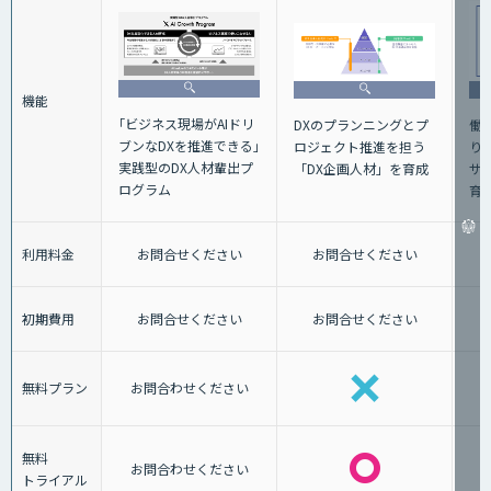
機能
｢ビジネス現場がAIドリ
働
DXのプランニングとプ
ブンなDXを推進できる｣
り
ロジェクト推進を担う
実践型のDX人材輩出プ
サ
「DX企画人材」を育成
ログラム
育
利用料金
お問合せください
お問合せください
初期費用
お問合せください
お問合せください
無料プラン
お問合わせください
無料
お問合わせください
トライアル