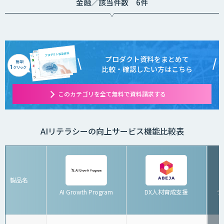
金融／該当件数 6件
プロダクト資料をまとめて
比較・確認したい方はこちら
このカテゴリを全て無料で資料請求する
AIリテラシーの向上サービス機能比較表
製品名
AI Growth Program
DX人材育成支援
デ