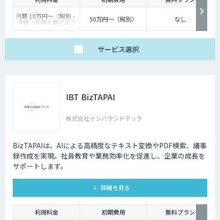
月額 10万円〜（税別・
50万円〜（税別）
なし
規模／利用人数により
個別見積）
サービス
選択
IBT BizTAPAI
株式会社インバウンドテック
BizTAPAIは、AIによる高精度なテキスト変換やPDF検索、議事
録作成を実現。社員教育や業務効率化を促進し、企業の成長を
サポートします。
詳細を見る
利用料金
初期費用
無料プラン