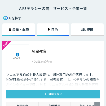
ては82%が「AI人材はいない。確保・獲得の予定はない。未検討」と回答
AIリテラシーの向上サービス・企業一覧
しています。 AIを扱えるエンジニアがいない、AIを導入するプロジェクト
のマネジメントができない、AIの活用アイデアが出ないなどの課題を解決
するには、チームのAIリテラシー向上が大切です。
AIを探す
産業・業種
目的
規模
AI鬼教官
NOVEL株式会社
マニュアル作成も新人教育も、御社専用のAIが代行します。
NOVEL株式会社が提供する「AI鬼教官」は、ベテランの知識を
AIインタビューで吸い上げ、マニュアル作成と新人教育を代行
するAI教育係です。24時間・出典つきで新人の質問に答えま
詳細を見る
す。
利用料金
初期費用
無料プラン