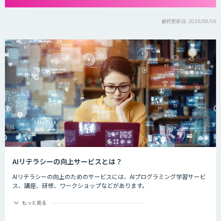
最終更新日: 2026/08/06
AIリテラシーの向上サービスとは？
AIリテラシーの向上のためのサービスには、AIプログラミング学習サービ
ス、講座、研修、ワークショップなどがあります。
情報処理推進機構の調べでは、AI人材の獲得・確保状況についてIT企業の
もっと見る
14.3%が「AI人材はいる」と回答し、28.4%が「AI人材はいないが、獲
得・確保を検討している」と回答しています。また、ユーザー企業におい