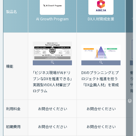
製品名
AI Growth Program
DX人材育成支援
デ
機能
｢ビジネス現場がAIドリ
働
DXのプランニングとプ
ブンなDXを推進できる｣
り
ロジェクト推進を担う
実践型のDX人材輩出プ
サ
「DX企画人材」を育成
ログラム
育
利用料金
お問合せください
お問合せください
初期費用
お問合せください
お問合せください