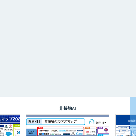
非接触AI
サ