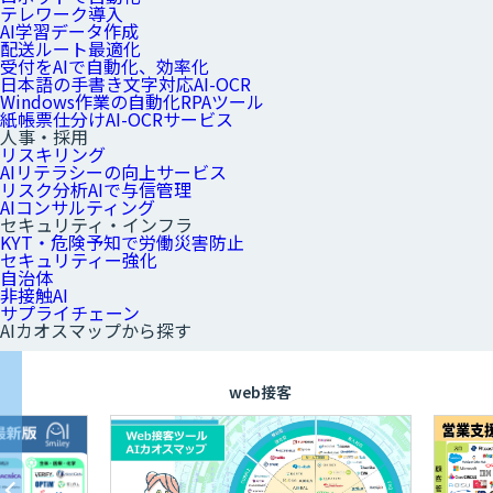
テレワーク導入
AI学習データ作成
配送ルート最適化
受付をAIで自動化、効率化
日本語の手書き文字対応AI-OCR
Windows作業の自動化RPAツール
紙帳票仕分けAI-OCRサービス
人事・採用
リスキリング
AIリテラシーの向上サービス
リスク分析AIで与信管理
AIコンサルティング
セキュリティ・インフラ
KYT・危険予知で労働災害防止
セキュリティー強化
自治体
非接触AI
サプライチェーン
AIカオスマップから探す
web接客