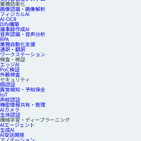
業務効率化
画像認識・画像解析
フィジカルAI
AI-OCR
Dify構築
議事録作成AI
音声認識・音声分析
RPA
業務自動化支援
通訳・翻訳
ワークステーション
検査・検証
エッジAI
PoC検証
外観検査
セキュリティ
顔認証
異常検知・予知保全
IoT
声紋認証
機密情報共有・管理
AIカメラ
生体認証
機械学習・ディープラーニング
AIエージェント
生成AI
AI受託開発
アノテーション