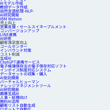
AIモデル作成
教師データ作成
自然言語処理-NLP-
AI研究開発
IBM Watson
売上向上
営業支援・セールスイネーブルメント
コンバージョンアップ
LINE連携
AI研修
顧客満足度向上
コールセンター
インバウンド対策
コスト削減
生成AI
ChatGPT連携サービス
電子帳簿保存法の電子保存対応ソフト
インボイス制度対応システム
データセットの収集・購入
AI受託開発
バーチャルヒューマン
ナレッジマネジメントツール
AI研究開発
画像生成AI
人事・総務向け
無料AI活用
顧客リスト自動生成
ロボットで自動化