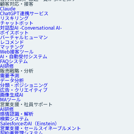
顧客対応・接客
Claude
ChatGPT連携サービス
リスキリング
チャットボット
対話型AI -Conversational AI-
ボイスボット
バーチャルヒューマン
レコメンド
マッチング
Web接客ツール
AI・自動受付システム
FAQシステム
AI研修
販売戦略・分析
需要予測
データ分析
分類・ポジショニング
広告・クリエイティブ
画像生成AI
MAツール
営業支援・社員サポート
AI研修
感情認識・解析
検索システム
SalesforceのAI（Einstein）
営業支援・セールスイネーブルメント
契約書管理システム