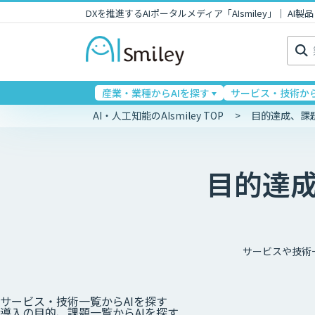
DXを推進するAIポータルメディア「AIsmiley」｜ A
検
索:
産業・業種からAIを探す
サービス・技術から
AI・人工知能のAIsmiley TOP
目的達成、課
目的達
サービスや技術
サービス・技術一覧
からAIを探す
導入の目的、課題一覧
からAIを探す