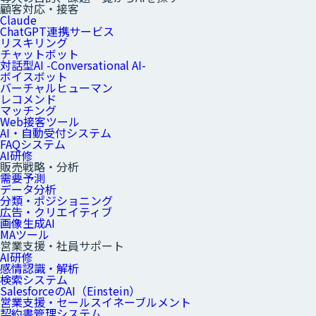
顧客対応・接客
Claude
ChatGPT連携サービス
リスキリング
チャットボット
対話型AI -Conversational AI-
ボイスボット
バーチャルヒューマン
レコメンド
マッチング
Web接客ツール
AI・自動受付システム
FAQシステム
AI研修
販売戦略・分析
需要予測
データ分析
分類・ポジショニング
広告・クリエイティブ
画像生成AI
MAツール
営業支援・社員サポート
AI研修
感情認識・解析
検索システム
SalesforceのAI（Einstein）
営業支援・セールスイネーブルメント
契約書管理システム