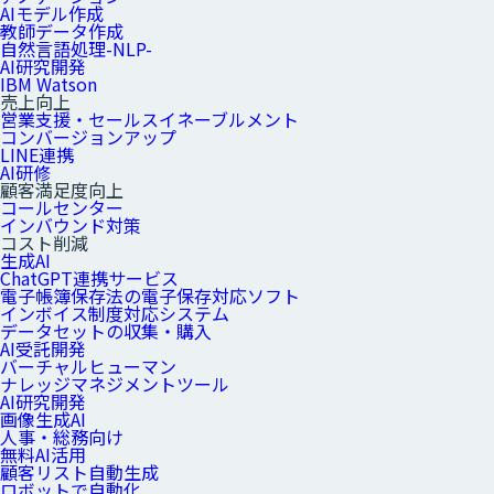
AIモデル作成
教師データ作成
自然言語処理-NLP-
AI研究開発
IBM Watson
売上向上
営業支援・セールスイネーブルメント
コンバージョンアップ
LINE連携
AI研修
顧客満足度向上
コールセンター
インバウンド対策
コスト削減
生成AI
ChatGPT連携サービス
電子帳簿保存法の電子保存対応ソフト
インボイス制度対応システム
データセットの収集・購入
AI受託開発
バーチャルヒューマン
ナレッジマネジメントツール
AI研究開発
画像生成AI
人事・総務向け
無料AI活用
顧客リスト自動生成
ロボットで自動化