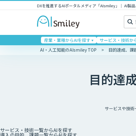
DXを推進するAIポータルメディア「AIsmiley」｜ A
検
索:
産業・業種からAIを探す
サービス・技術から
AI・人工知能のAIsmiley TOP
目的達成、課
目的達
サービスや技術
サービス・技術一覧
からAIを探す
導入の目的、課題一覧
からAIを探す