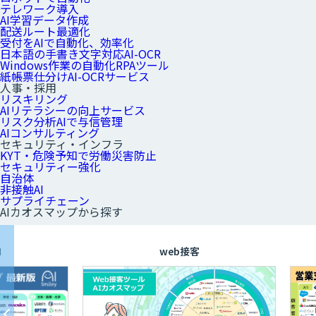
テレワーク導入
AI学習データ作成
配送ルート最適化
受付をAIで自動化、効率化
日本語の手書き文字対応AI-OCR
Windows作業の自動化RPAツール
紙帳票仕分けAI-OCRサービス
人事・採用
リスキリング
AIリテラシーの向上サービス
リスク分析AIで与信管理
AIコンサルティング
セキュリティ・インフラ
KYT・危険予知で労働災害防止
セキュリティー強化
自治体
非接触AI
サプライチェーン
AIカオスマップから探す
web接客