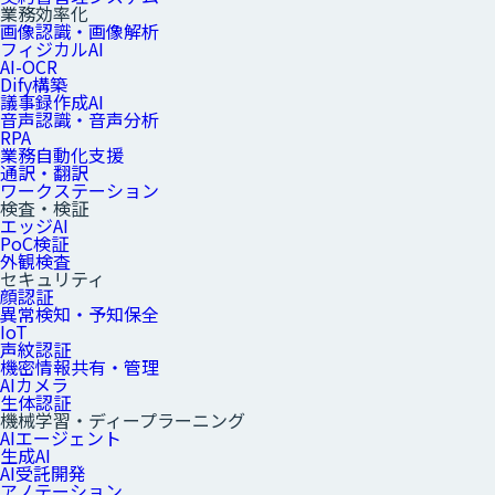
業務効率化
画像認識・画像解析
フィジカルAI
AI-OCR
Dify構築
議事録作成AI
音声認識・音声分析
RPA
業務自動化支援
通訳・翻訳
ワークステーション
検査・検証
エッジAI
PoC検証
外観検査
セキュリティ
顔認証
異常検知・予知保全
IoT
声紋認証
機密情報共有・管理
AIカメラ
生体認証
機械学習・ディープラーニング
AIエージェント
生成AI
AI受託開発
アノテーション