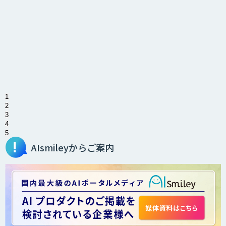
1
2
3
4
5
AIsmileyからご案内