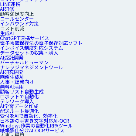
LINE連携
AI研修
顧客満足度向上
コールセンター
インバウンド対策
コスト削減
生成AI
ChatGPT連携サービス
電子帳簿保存法の電子保存対応ソフト
インボイス制度対応システム
データセットの収集・購入
AI受託開発
バーチャルヒューマン
ナレッジマネジメントツール
AI研究開発
画像生成AI
人事・総務向け
無料AI活用
顧客リスト自動生成
ロボットで自動化
テレワーク導入
AI学習データ作成
配送ルート最適化
受付をAIで自動化、効率化
日本語の手書き文字対応AI-OCR
Windows作業の自動化RPAツール
紙帳票仕分けAI-OCRサービス
人事・採用