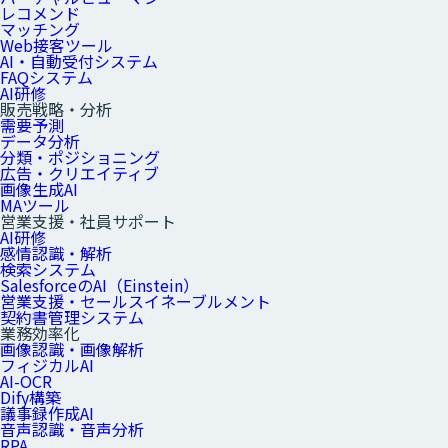
レコメンド
マッチング
Web接客ツール
AI・自動受付システム
FAQシステム
AI研修
販売戦略・分析
需要予測
データ分析
分類・ポジショニング
広告・クリエイティブ
画像生成AI
MAツール
営業支援・社員サポート
AI研修
感情認識・解析
検索システム
SalesforceのAI（Einstein）
営業支援・セールスイネーブルメント
契約書管理システム
業務効率化
画像認識・画像解析
フィジカルAI
AI-OCR
Dify構築
議事録作成AI
音声認識・音声分析
RPA