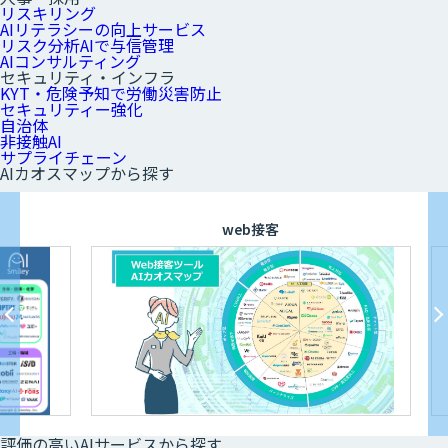
リスキリング
AIリテラシーの向上サービス
リスク分析AIで与信管理
AIコンサルティング
セキュリティ・インフラ
KYT・危険予知で労働災害防止
セキュリティー強化
自治体
非接触AI
サプライチェーン
AIカオスマップから探す
web接客
評価の高いAIサービスから探す