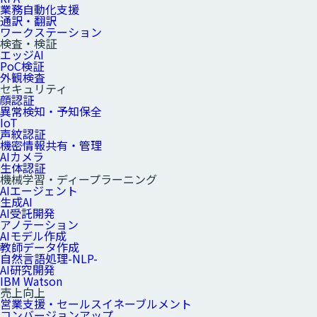
業務自動化支援
通訳・翻訳
ワークステーション
検査・検証
エッジAI
PoC検証
外観検査
セキュリティ
顔認証
異常検知・予知保全
IoT
声紋認証
機密情報共有・管理
AIカメラ
生体認証
機械学習・ディープラーニング
AIエージェント
生成AI
AI受託開発
アノテーション
AIモデル作成
教師データ作成
自然言語処理-NLP-
AI研究開発
IBM Watson
売上向上
営業支援・セールスイネーブルメント
コンバージョンアップ