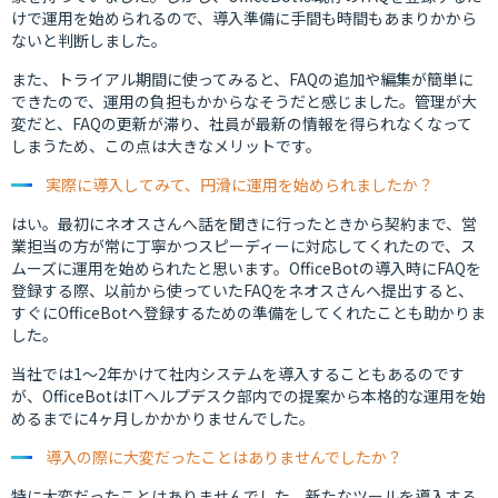
けで運用を始められるので、導入準備に手間も時間もあまりかから
ないと判断しました。
また、トライアル期間に使ってみると、FAQの追加や編集が簡単に
できたので、運用の負担もかからなそうだと感じました。管理が大
変だと、FAQの更新が滞り、社員が最新の情報を得られなくなって
しまうため、この点は大きなメリットです。
実際に導入してみて、円滑に運用を始められましたか？
はい。最初にネオスさんへ話を聞きに行ったときから契約まで、営
業担当の方が常に丁寧かつスピーディーに対応してくれたので、ス
ムーズに運用を始められたと思います。OfficeBotの導入時にFAQを
登録する際、以前から使っていたFAQをネオスさんへ提出すると、
すぐにOfficeBotへ登録するための準備をしてくれたことも助かりま
した。
当社では1〜2年かけて社内システムを導入することもあるのです
が、OfficeBotはITヘルプデスク部内での提案から本格的な運用を始
めるまでに4ヶ月しかかかりませんでした。
導入の際に大変だったことはありませんでしたか？
特に大変だったことはありませんでした。新たなツールを導入する